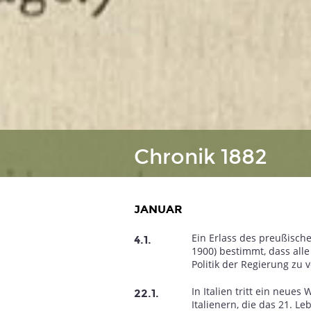
Chronik 1882
JANUAR
Ein Erlass des preußisch
6
1867
1868
1869
1870
1871
1872
1873
1874
4.1.
1900) bestimmt, dass all
Politik der Regierung zu 
In Italien tritt ein neues
22.1.
Italienern, die das 21. L