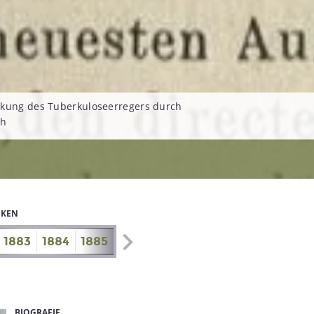
ckung des Tuberkuloseerregers durch
ch
IKEN
1883
1884
1885
1886
1887
1888
1889
1890
BIOGRAFIE