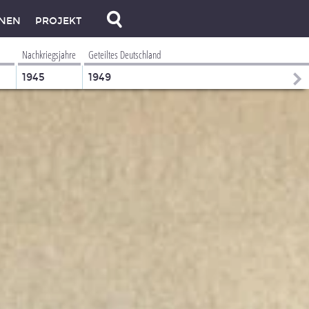
NEN
PROJEKT
Nachkriegsjahre
Geteiltes Deutschland
1945
1949