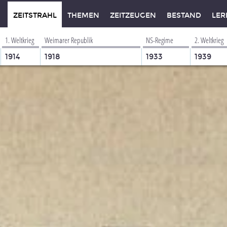
ZEITSTRAHL
THEMEN
ZEITZEUGEN
BESTAND
LER
1. Weltkrieg
Weimarer Republik
NS-Regime
2. Weltkrieg
1914
1918
1933
1939