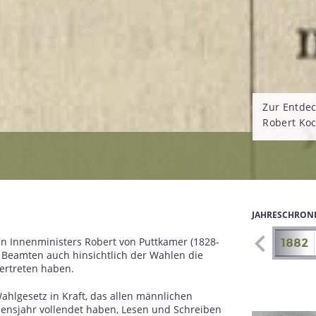
Zur Entde
Robert Ko
JAHRESCHRON
en Innenministers Robert von Puttkamer (1828-
1875
1876
1877
1878
1879
1880
1881
1882
e Beamten auch hinsichtlich der Wahlen die
vertreten haben.
 Wahlgesetz in Kraft, das allen männlichen
ebensjahr vollendet haben, Lesen und Schreiben