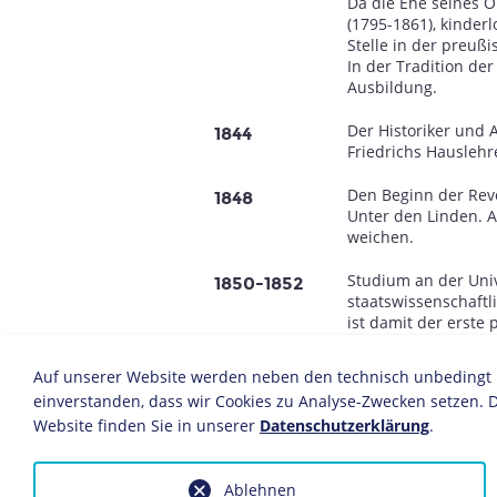
Da die Ehe seines O
(1795-1861), kinderl
Stelle in der preuß
In der Tradition der
Ausbildung.
Der Historiker und 
1844
Friedrichs Hauslehr
Den Beginn der Revo
1848
Unter den Linden. 
weichen.
Studium an der Univ
1850-1852
staatswissenschaftli
ist damit der erste
Ausbildung erhält. 
Historiker Friedric
Auf unserer Website werden neben den technisch unbedingt no
Moritz Arndt (1769-
einverstanden, dass wir Cookies zu Analyse-Zwecken setzen. D
Website finden Sie in unserer
Datenschutzerklärung
.
Reise nach England
1851
Weltausstellung be
des Gastgeberlande
Ablehnen
Hier lernt er seine 