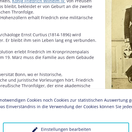
nkels,
König Friedrich Wilhelm IV.
von Preußen
os bleibt, bekleidet er von Geburt an die zweite
ischen Thronfolge.
 Hohenzollern erhält Friedrich eine militärische
Archäologe Ernst Curtius (1814-1896) wird
er. Er bleibt ihm sein Leben lang eng verbunden.
lution erlebt Friedrich im Kronprinzenpalais
Am 19. März muss die Familie aus dem Gebäude
ersität Bonn, wo er historische,
che und juristische Vorlesungen hört. Friedrich
 preußische Thronfolger, der eine akademische
Zu seinen Lehrern gehören die liberalen
h Christoph Dahlmann (1785-1860) und Ernst
twendigen Cookies noch Cookies zur statistischen Auswertung geset
Kronprinz Frie
1860).
as Einverständnis in die Verwendung der Cookies können Sie jeder
1875
, wo er unter anderem die Londoner
sucht und das ökonomisch-technische Potential
s bewundert.
Einstellungen bearbeiten
künftige Frau kennen, die älteste Tochter der