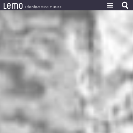
l
e
m
o
Lebendiges Museum Online
ZEITSTRAHL
THEMEN
ZEITZEUGEN
BESTAND
LERNEN
PROJEKT