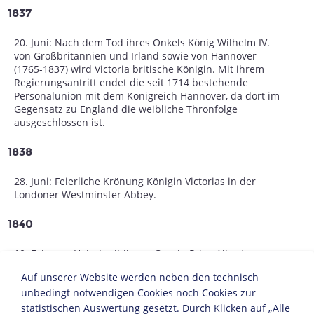
1837
20. Juni: Nach dem Tod ihres Onkels König Wilhelm IV.
von Großbritannien und Irland sowie von Hannover
(1765-1837) wird Victoria britische Königin. Mit ihrem
Regierungsantritt endet die seit 1714 bestehende
Personalunion mit dem Königreich Hannover, da dort im
Gegensatz zu England die weibliche Thronfolge
ausgeschlossen ist.
1838
28. Juni: Feierliche Krönung Königin Victorias in der
Londoner Westminster Abbey.
1840
10. Februar: Heirat mit ihrem Cousin Prinz Albert von
Sachsen-Coburg-Gotha, der sie in ihrem privaten und
Auf unserer Website werden neben den technisch
politischen Leben stark beeinflusst. Sie haben neun
unbedingt notwendigen Cookies noch Cookies zur
Kinder.
21. November: Geburt der ältesten Tochter Victoria
statistischen Auswertung gesetzt. Durch Klicken auf „Alle