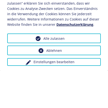
Adelaide Marie, die 1858 den Kronprinzen
Friedrich
zulassen“ erklären Sie sich einverstanden, dass wir
Wilhelm von Preußen
heiratet und später deutsche
Cookies zu Analyse-Zwecken setzen. Das Einverständnis
Kaiserin wird.
in die Verwendung der Cookies können Sie jederzeit
widerrufen. Weitere Informationen zu Cookies auf dieser
1841
Website finden Sie in unserer
Datenschutzerklärung
.
9. November: Geburt des ersten Sohnes, der als
Edward
VII.
Victorias Nachfolger wird.
Alle zulassen
1843
Ablehnen
September: Als erste britische Herrscherin seit Heinrich
VIII. (1491-1547) besucht Victoria Frankreich.
Einstellungen bearbeiten
1845
Als erstes britisches Staatsoberhaupt besucht sie
Deutschland.
1851
1. Mai: Königin Victoria eröffnet die 1. Weltausstellung