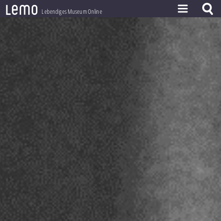
l
e
m
o
Lebendiges Museum Online
ZEITSTRAHL
THEMEN
ZEITZEUGEN
BESTAND
LERNEN
PROJEKT