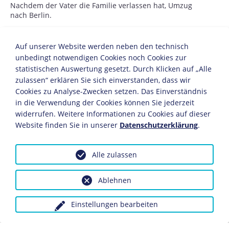
Nachdem der Vater die Familie verlassen hat, Umzug
nach Berlin.
1900
Auf unserer Website werden neben den technisch
unbedingt notwendigen Cookies noch Cookies zur
Beginn des Medizinstudiums in Berlin.
Zeitgleich beginnt er mit seiner literarischen Tätigkeit.
statistischen Auswertung gesetzt. Durch Klicken auf „Alle
zulassen“ erklären Sie sich einverstanden, dass wir
1905
Cookies zu Analyse-Zwecken setzen. Das Einverständnis
in die Verwendung der Cookies können Sie jederzeit
Promotion in Freiburg.
widerrufen. Weitere Informationen zu Cookies auf dieser
Assistent in der Psychiatrie.
Website finden Sie in unserer
Datenschutzerklärung
.
1911-1933
Alle zulassen
Kassenarzt für Nervenkrankheiten in Berlin.
Ablehnen
1912
Einstellungen bearbeiten
28. Juni: Heirat mit der Medizinstudentin Erna Reiss.
Aus der Ehe gehen vier Söhne hervor. Austritt aus der
Jüdischen Gemeinde Berlin.