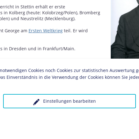
richt in Stettin erhält er erste
 in Kolberg (heute: Kolobrzeg/Polen), Bromberg
olen) und Neustrelitz (Mecklenburg).
mmt George am
Ersten Weltkrieg
teil. Er wird
 in Dresden und in Frankfurt/Main.
x Reinhardt
für das Deutsche Theater in Berlin
twendigen Cookies noch Cookies zur statistischen Auswertung geset
nrollen in Stummfilmen.
as Einverständnis in die Verwendung der Cookies können Sie jeder
 Burgtheater.
Heinrich Georg
nder Granach (1893-1945) gründet George das
Einstellungen bearbeiten
er" in Berlin, um sich vom kommerziellen
bhängig zu machen.
lied am Preußischen Staatstheater.
 seine Helden- und Charakterdarstellungen in
chen Inszenierungen zu einem der