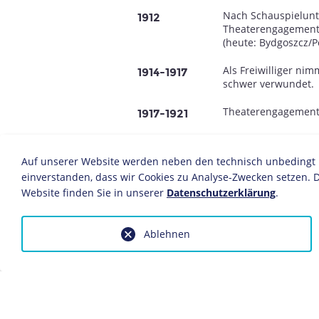
Nach Schauspielunter
1912
Theaterengagements
(heute: Bydgoszcz/P
Als Freiwilliger ni
1914-1917
schwer verwundet.
Theaterengagements
1917-1921
George wird von
Ma
1921
engagiert.
Auf unserer Website werden neben den technisch unbedingt no
Erste kleinere Nebe
einverstanden, dass wir Cookies zu Analyse-Zwecken setzen. D
Website finden Sie in unserer
Datenschutzerklärung
.
Gastspiel am Wiener
1922
Zusammen mit Alexa
1923
Ablehnen
"Schauspieler-Theat
Bühnenbetrieb una
Er ist Ensemblemitg
1923-1934
George steigt durch
zahlreichen klassis