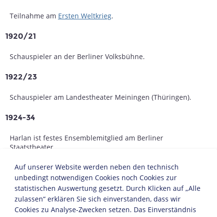
Teilnahme am
Ersten Weltkrieg
.
1920/21
Schauspieler an der Berliner Volksbühne.
1922/23
Schauspieler am Landestheater Meiningen (Thüringen).
1924-34
Harlan ist festes Ensemblemitglied am Berliner
Staatstheater.
Auf unserer Website werden neben den technisch
1927
unbedingt notwendigen Cookies noch Cookies zur
Er übernimmt Nebenrollen in mehreren Filmen.
statistischen Auswertung gesetzt. Durch Klicken auf „Alle
zulassen“ erklären Sie sich einverstanden, dass wir
1929
Cookies zu Analyse-Zwecken setzen. Das Einverständnis