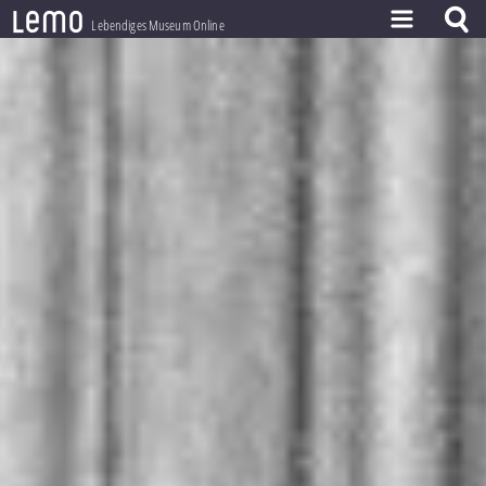
l
e
m
o
Lebendiges Museum Online
ZEITSTRAHL
THEMEN
ZEITZEUGEN
BESTAND
LERNEN
PROJEKT