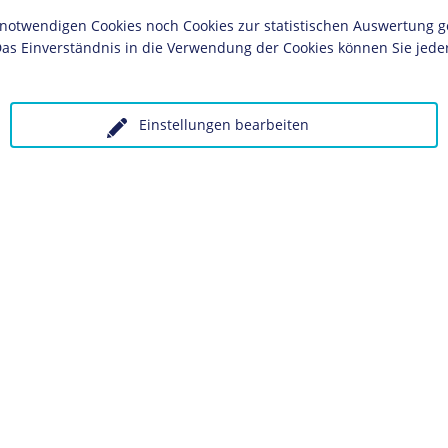
twendigen Cookies noch Cookies zur statistischen Auswertung geset
Schriftstelle
as Einverständnis in die Verwendung der Cookies können Sie jeder
ches Museum, Berlin
Einstellungen bearbeiten
olgende LeMO-Seiten:
 unter Angabe des Verwendungszwecks an:
Datenschutz
K