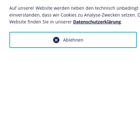
Berlin, 1931
Auf unserer Website werden neben den technisch unbedingt no
Lithografie
einverstanden, dass wir Cookies zu Analyse-Zwecken setzen. D
49,9 x 35,4 cm
Website finden Sie in unserer
Datenschutzerklärung
.
Bildnachweis: Deutsches Historis
Inv.-Nr.: Gr 64/249
Ablehnen
Dieses Objekt ist eingebunden in f
Biografie Alfred Döblin
Literatur im NS-Regime
Anfragen wegen Bildvorlagen bitte
fotoservice@dhm.de