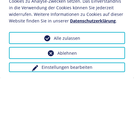
Cookies zu Analyse-Zwecken setzen. Das Einverständnis
Die ab 1884 von Deutschland "erworbenen" Kolonien
in die Verwendung der Cookies können Sie jederzeit
stellten nur für wenige Deutsche ein lohnendes
widerrufen. Weitere Informationen zu Cookies auf dieser
Auswanderungsziel dar. Die meisten deutsche Siedler
Website finden Sie in unserer
Datenschutzerklärung
.
lebten in Südwestafrika. Unter Kaiser Wilhelm II. wurden
die Kolonien nicht zuletzt als militärstrategische
Stützpunkte für die deutsche Flotte betrachtet.
Alle zulassen
Quelle: Statistisches Jahrbuch für das Deutsche Reich,
Ablehnen
1910, S. 396.
Einstellungen bearbeiten
© Infographics Group GmbH
Diese Statistik ist eingebunden in folgende LeMO-
Seiten:
Kolonialpolitik
Statistische Angaben zu den deutschen Kolonien
Anfragen wegen Bildvorlagen bitte unter Angabe des