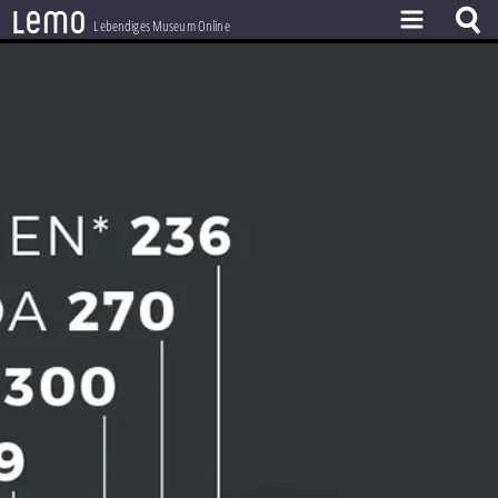
l
e
m
o
Lebendiges Museum Online
ZEITSTRAHL
THEMEN
ZEITZEUGEN
BESTAND
LERNEN
PROJEKT