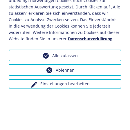
unbedingt notwendigen Cookies noch Cookies zur
statistischen Auswertung gesetzt. Durch Klicken auf „Alle
Selbständiger Drechslermeister in Leipzig.
zulassen“ erklären Sie sich einverstanden, dass wir
Cookies zu Analyse-Zwecken setzen. Das Einverständnis
1865
in die Verwendung der Cookies können Sie jederzeit
Bebel wird Vorsitzender des Arbeiterbildungsvereins.
widerrufen. Weitere Informationen zu Cookies auf dieser
Im gleichen Jahr Bekanntschaft mit
Wilhelm Liebknecht
,
Website finden Sie in unserer
Datenschutzerklärung
.
unter dessen Einfluss er sich dem Marxismus annähert.
Alle zulassen
1866
Gemeinsam mit Liebknecht gründet Bebel die
Ablehnen
Sächsische Volkspartei, als deren Abgeordnete beide ein
Jahr später in den Norddeutschen Reichstag gewählt
Einstellungen bearbeiten
werden.
Er heiratet in Leipzig die Tochter eines
Eisenbahnarbeiters, Julie Otto.
1867
Als Vorsitzender des Verbandes Deutscher
Arbeitervereine, der Mitglied der Internationalen