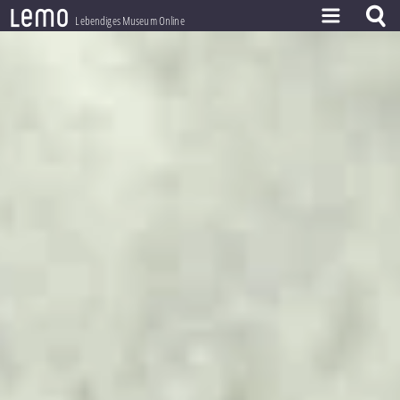
l
e
m
o
Lebendiges Museum Online
ZEITSTRAHL
THEMEN
ZEITZEUGEN
BESTAND
LERNEN
PROJEKT