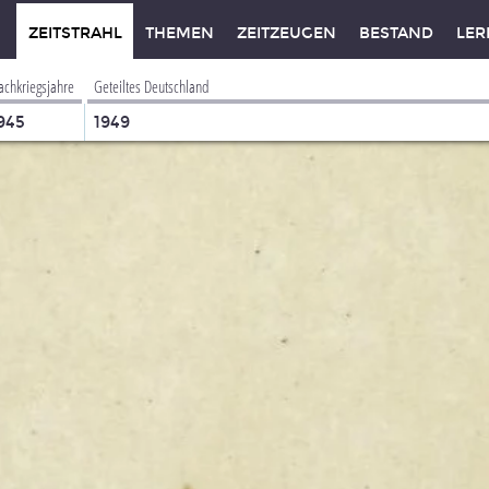
ZEITSTRAHL
THEMEN
ZEITZEUGEN
BESTAND
LER
achkriegsjahre
Geteiltes Deutschland
945
1949