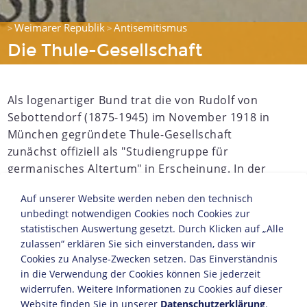
Weimarer Republik
Antisemitismus
>
>
Die Thule-Gesellschaft
Als logenartiger Bund trat die von Rudolf von
Sebottendorf (1875-1945) im November 1918 in
München gegründete Thule-Gesellschaft
zunächst offiziell als "Studiengruppe für
germanisches Altertum" in Erscheinung. In der
Ideenwelt der Thule-Gesellschaft verbanden sich
Auf unserer Website werden neben den technisch
völkische Vorkriegstraditionen alldeutscher
unbedingt notwendigen Cookies noch Cookies zur
Kreise mit okkult-heidnischen Rassegedanken,
statistischen Auswertung gesetzt. Durch Klicken auf „Alle
die vor allem in antirepublikanischer Agitation
zulassen“ erklären Sie sich einverstanden, dass wir
und antisemitischer Propaganda ihren Ausdruck
Cookies zu Analyse-Zwecken setzen. Das Einverständnis
fanden.
in die Verwendung der Cookies können Sie jederzeit
widerrufen. Weitere Informationen zu Cookies auf dieser
JAHRESCHRONIKEN
Website finden Sie in unserer
Datenschutzerklärung
.