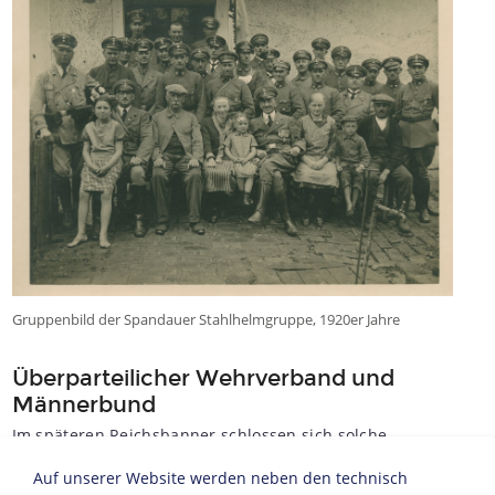
Gruppenbild der Spandauer Stahlhelmgruppe, 1920er Jahre
Überparteilicher Wehrverband und
Männerbund
Im späteren Reichsbanner schlossen sich solche
lediglich lokal organisierten Verbände zu einer
Auf unserer Website werden neben den technisch
reichsweiten Organisation zusammen, wobei man früh