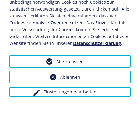
unbedingt notwendigen Cookies noch Cookies zur
die Kooperation mit dem ebenfalls reichsweit
statistischen Auswertung gesetzt. Durch Klicken auf „Alle
organisierten Republikanischen Reichsbund suchte, der
zulassen“ erklären Sie sich einverstanden, dass wir
sich jedoch nicht als Wehrverband definierte. Wie alle
Cookies zu Analyse-Zwecken setzen. Das Einverständnis
Wehrverbände war das Reichsbanner als Verein
in die Verwendung der Cookies können Sie jederzeit
organisiert und pflegte einen militärischen Habitus.
widerrufen. Weitere Informationen zu Cookies auf dieser
Folgerichtig fanden Frauen, denen damals der Militär-
Website finden Sie in unserer
Datenschutzerklärung
.
und bewaffnete Polizeidienst grundsätzlich verwehrt
war, im Reichsbanner keine Aufnahme. Ebenso schloss
die Vereinssatzung Kommunisten und Monarchisten
Alle zulassen
explizit aus. Die Mitglieder veranstalteten
Fahnenweihen, Fackelzüge und uniformierte
Ablehnen
Aufmärsche mit Marschmusikbegleitung. Eine
besondere Rolle spielte der ebenfalls militärisch
Einstellungen bearbeiten
konnotierte Totenkult um „im Dienst“ getötete
Reichsbannermitglieder oder aus politischen Gründen
ermordete Republikaner wie Walther Rathenau (DDP)
und Matthias Erzberger (Zentrum). Anders als in den
konkurrierenden Wehrverbänden aus dem links- und
rechtsradikalen Spektrum verband man im
Reichsbanner diese militärischen Traditionselemente