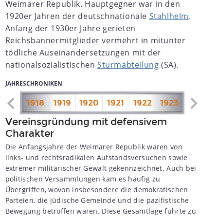
Weimarer Republik. Hauptgegner war in den
1920er Jahren der deutschnationale
Stahlhelm
.
Anfang der 1930er Jahre gerieten
Reichsbannermitglieder vermehrt in mitunter
tödliche Auseinandersetzungen mit der
nationalsozialistischen
Sturmabteilung
(SA).
JAHRESCHRONIKEN
1917
1918
1919
1920
1921
1922
1923
1924
1
Vereinsgründung mit defensivem
Charakter
Die Anfangsjahre der Weimarer Republik waren von
links- und rechtsradikalen Aufstandsversuchen sowie
extremer militärischer Gewalt gekennzeichnet. Auch bei
politischen Versammlungen kam es häufig zu
Übergriffen, wovon insbesondere die demokratischen
Parteien, die jüdische Gemeinde und die pazifistische
Bewegung betroffen waren. Diese Gesamtlage führte zu