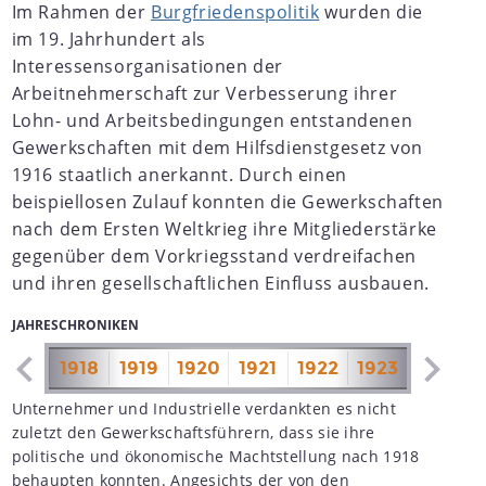
Im Rahmen der
Burgfriedenspolitik
wurden die
im 19. Jahrhundert als
Interessensorganisationen der
Arbeitnehmerschaft zur Verbesserung ihrer
Lohn- und Arbeitsbedingungen entstandenen
Gewerkschaften mit dem Hilfsdienstgesetz von
1916 staatlich anerkannt. Durch einen
beispiellosen Zulauf konnten die Gewerkschaften
nach dem Ersten Weltkrieg ihre Mitgliederstärke
gegenüber dem Vorkriegsstand verdreifachen
und ihren gesellschaftlichen Einfluss ausbauen.
JAHRESCHRONIKEN
1917
1918
1919
1920
1921
1922
1923
1924
1
Unternehmer und Industrielle verdankten es nicht
zuletzt den Gewerkschaftsführern, dass sie ihre
politische und ökonomische Machtstellung nach 1918
behaupten konnten. Angesichts der von den