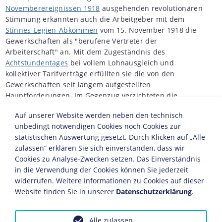
Novemberereignissen 1918
ausgehenden revolutionären
Stimmung erkannten auch die Arbeitgeber mit dem
Stinnes-Legien-Abkommen
vom 15. November 1918 die
Gewerkschaften als "berufene Vertreter der
Arbeiterschaft" an. Mit dem Zugeständnis des
Achtstundentages
bei vollem Lohnausgleich und
kollektiver Tarifverträge erfüllten sie die von den
Gewerkschaften seit langem aufgestellten
Hauptforderungen. Im Gegenzug verzichteten die
Gewerkschaften auf die umgehende Sozialisierung der
Auf unserer Website werden neben den technisch
deutschen Wirtschaft. Zur Durchführung des
unbedingt notwendigen Cookies noch Cookies zur
Abkommens und zur Schlichtung aufkommender
statistischen Auswertung gesetzt. Durch Klicken auf „Alle
Meinungsverschiedenheiten wurde eine aus
zulassen“ erklären Sie sich einverstanden, dass wir
Gewerkschaften und Arbeitgeberverbänden paritätisch
Cookies zu Analyse-Zwecken setzen. Das Einverständnis
besetzte Zentralarbeitsgemeinschaft (ZAG) gegründet.
in die Verwendung der Cookies können Sie jederzeit
Die von den Gewerkschaften angestrebte
widerrufen. Weitere Informationen zu Cookies auf dieser
partnerschaftliche Kooperation mit den Arbeitgebern
Website finden Sie in unserer
Datenschutzerklärung
.
scheiterte allerdings bereits nach wenigen Jahren.
Enttäuscht trat 1924 mit dem Allgemeinen Deutschen
Alle zulassen