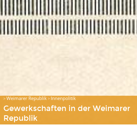
Weimarer Republik
Innenpolitik
>
>
Gewerkschaften in der Weimarer
Republik