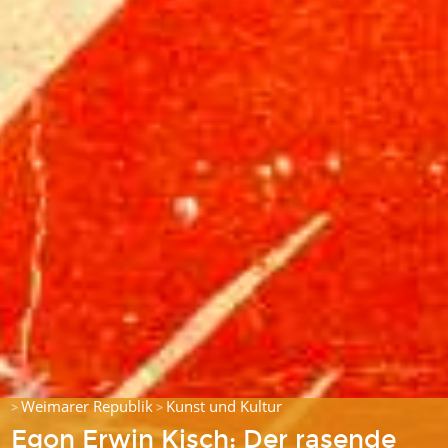
Weimarer Republik
Kunst und Kultur
>
>
Egon Erwin Kisch: Der rasende