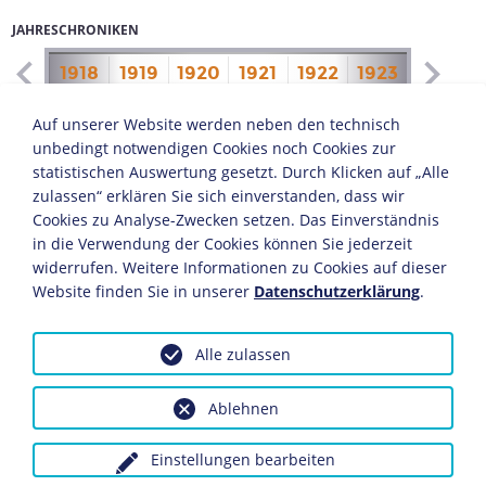
JAHRESCHRONIKEN
1917
1918
1919
1920
1921
1922
1923
1924
1
Im Vorwort zum "Rasenden Reporter", der seinen fast
Auf unserer Website werden neben den technisch
legendären Ruf begründete, stellt Kisch einen Katalog
unbedingt notwendigen Cookies noch Cookies zur
der Formen und Ziele seiner Berichterstattung
statistischen Auswertung gesetzt. Durch Klicken auf „Alle
zusammen: Er geht davon aus, dass der Reporter weder
zulassen“ erklären Sie sich einverstanden, dass wir
Künstler noch Politiker, sondern ein ganz "gewöhnlicher
Cookies zu Analyse-Zwecken setzen. Das Einverständnis
Mensch" ist, dessen Werk einzig "vermöge des Stoffes"
in die Verwendung der Cookies können Sie jederzeit
wirkt. Nur der Wille zu nüchterner Sachlichkeit vermag
widerrufen. Weitere Informationen zu Cookies auf dieser
die Gefahr einer subjektiven Entstellung der Realität zu
Website finden Sie in unserer
Datenschutzerklärung
.
unterdrücken. Für den Reporter gilt allein die Tugend
der Objektivität, die keiner Rechtfertigung bedarf. "Er
hat unbefangen Zeuge zu sein und unbefangene
Alle zulassen
Zeugenschaft zu liefern." Die Abhängigkeit von festen
Tatsachen und prüfbarem Material zwingt ihn zu
Ablehnen
untendenziöser Wiedergabe der Wahrheit. In einer Welt,
"die von Lüge unermeßlich überschwemmt ist", zeigt
Einstellungen bearbeiten
Kisch, was es heißt, die kritisch erlebte Wirklichkeit in