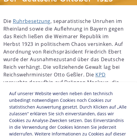
Die
Ruhrbesetzung
, separatistische Unruhen im
Rheinland sowie die Auflehnung in Bayern gegen
das Reich ließen die Weimarer Republik im
Herbst 1923 in politischem Chaos versinken. Auf
Anordnung von Reichspräsident Friedrich Ebert
wurde der Ausnahmezustand über das Deutsche
Reich verhängt. Die vollziehende Gewalt lag bei
Reichswehrminister Otto Geßler. Die
KPD
versuchte daraufhin auf Drängen Moskaus, die
Staatskrise zu einem bewaffneten Umsturz
Auf unserer Website werden neben den technisch
auszunutzen. Als die KPD unter der Losung einer
unbedingt notwendigen Cookies noch Cookies zur
linken "Einheitsfront" im Oktober 1923 mit der
statistischen Auswertung gesetzt. Durch Klicken auf „Alle
SPD
in Thüringen und Sachsen
zulassen“ erklären Sie sich einverstanden, dass wir
Regierungsbündnisse einging, schien sie eine
Cookies zu Analyse-Zwecken setzen. Das Einverständnis
in die Verwendung der Cookies können Sie jederzeit
günstige Ausgangsbasis für eine Erhebung
widerrufen. Weitere Informationen zu Cookies auf dieser
erhalten zu haben.