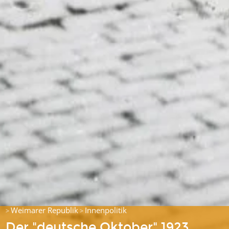
Weimarer Republik
Innenpolitik
>
>
Der "deutsche Oktober" 1923