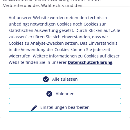
Verbreiterung des Wahlrechts und den
Parlamentarisierungsprozessen des späten 19.
Auf unserer Website werden neben den technisch
Jahrhunderts entstand, produzierte Leidenschaften
unbedingt notwendigen Cookies noch Cookies zur
unerhörten Ausmaßes. Sie machten sich umso massiver
statistischen Auswertung gesetzt. Durch Klicken auf „Alle
Laut, je agonaler Politik wurde, je höher ihr Streitwert
zulassen“ erklären Sie sich einverstanden, dass wir
war und je mehr Menschen damit in Berührung kamen.
Cookies zu Analyse-Zwecken setzen. Das Einverständnis
Demokratische Partizipation und Emotionalisierung
in die Verwendung der Cookies können Sie jederzeit
gingen Hand in Hand. Im Kampf um Zustimmung
widerrufen. Weitere Informationen zu Cookies auf dieser
buchstabierten sich, wie die Früh- und Spätjahre der
Website finden Sie in unserer
Datenschutzerklärung
.
Weimarer Republik zeigten, die politischen Gegensätze
und Feindschaften scharf und unversöhnlich aus. Das
ließ sich an den Parlamentsdebatten, die in Zeitungen
Alle zulassen
abgedruckt und kommentiert wurden, ebenso ablesen
wie an der Straßenpolitik, die gerade in Großstädten an
Ablehnen
Bedeutung gewann und zunehmend gewaltsame
Formen annahm. Auch in Kneipen war Politik ein
Einstellungen bearbeiten
Dauerthema, das jederzeit für hitzige
Auseinandersetzungen gut war und die Gefühle zum
Kochen brachte. Von Blasiertheit und Reserve war hier
wenig zu spüren, und von den versachlichenden