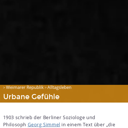
Weimarer Republik
Alltagsleben
>
>
Urbane Gefühle
1903 schrieb der Berliner Soziologe und
Philosoph
Georg Simmel
in einem Text über „die