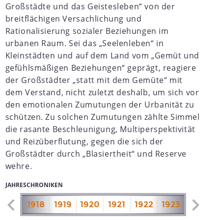
Großstädte und das Geistesleben“ von der
breitflächigen Versachlichung und
Rationalisierung sozialer Beziehungen im
urbanen Raum. Sei das „Seelenleben“ in
Kleinstädten und auf dem Land vom „Gemüt und
gefühlsmäßigen Beziehungen“ geprägt, reagiere
der Großstädter „statt mit dem Gemüte“ mit
dem Verstand, nicht zuletzt deshalb, um sich vor
den emotionalen Zumutungen der Urbanität zu
schützen. Zu solchen Zumutungen zählte Simmel
die rasante Beschleunigung, Multiperspektivität
und Reizüberflutung, gegen die sich der
Großstädter durch „Blasiertheit“ und Reserve
wehre.
JAHRESCHRONIKEN
1917
1918
1919
1920
1921
1922
1923
1924
1