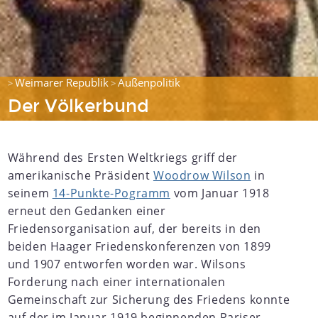
Weimarer Republik
Außenpolitik
>
>
Der Völkerbund
Während des Ersten Weltkriegs griff der
amerikanische Präsident
Woodrow Wilson
in
seinem
14-Punkte-Pogramm
vom Januar 1918
erneut den Gedanken einer
Friedensorganisation auf, der bereits in den
beiden Haager Friedenskonferenzen von 1899
und 1907 entworfen worden war. Wilsons
Forderung nach einer internationalen
Gemeinschaft zur Sicherung des Friedens konnte
auf der im Januar 1919 beginnenden Pariser