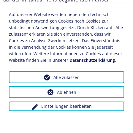
Friedenskonferenz erfolgreich umgesetzt
werden. Die teilnehmenden Staaten beschlossen
Auf unserer Website werden neben den technisch
unbedingt notwendigen Cookies noch Cookies zur
die Gründung des Völkerbunds, dessen Satzung
statistischen Auswertung gesetzt. Durch Klicken auf „Alle
als Artikel 1 bis 26 Bestandteil des
Versailler
zulassen“ erklären Sie sich einverstanden, dass wir
Vertrags
wurde. Mit Inkrafttreten des Vertrags
Cookies zu Analyse-Zwecken setzen. Das Einverständnis
am 10. Januar 1920 nahm der Völkerbund mit
in die Verwendung der Cookies können Sie jederzeit
Hauptsitz in Genf seine Arbeit offiziell auf.
widerrufen. Weitere Informationen zu Cookies auf dieser
Website finden Sie in unserer
Datenschutzerklärung
.
JAHRESCHRONIKEN
1917
1918
1919
1920
1921
1922
1923
1924
1
Alle zulassen
Ablehnen
Einstellungen bearbeiten