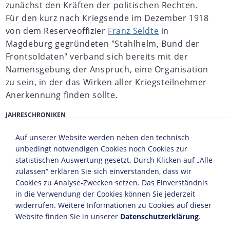
zunächst den Kräften der politischen Rechten.
Für den kurz nach Kriegsende im Dezember 1918
von dem Reserveoffizier
Franz Seldte
in
Magdeburg gegründeten "Stahlhelm, Bund der
Frontsoldaten" verband sich bereits mit der
Namensgebung der Anspruch, eine Organisation
zu sein, in der das Wirken aller Kriegsteilnehmer
Anerkennung finden sollte.
JAHRESCHRONIKEN
1917
1918
1919
1920
1921
1922
1923
1924
1
Auf unserer Website werden neben den technisch
unbedingt notwendigen Cookies noch Cookies zur
statistischen Auswertung gesetzt. Durch Klicken auf „Alle
zulassen“ erklären Sie sich einverstanden, dass wir
Cookies zu Analyse-Zwecken setzen. Das Einverständnis
in die Verwendung der Cookies können Sie jederzeit
widerrufen. Weitere Informationen zu Cookies auf dieser
Website finden Sie in unserer
Datenschutzerklärung
.