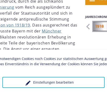
Eindruck, durch die als schikanös
nierung
vom Reich ausgeplündert zu
rfall der Staatsautorität und sich in
JAHRESCHRON
steigernde antipreußische Stimmung
ion von 1918/19
. Dass ausgerechnet das
1911
1912
1913
1914
1915
1916
1917
1918
wusste Bayern mit der
Münchner
dikalsten revolutionären Erhebung in
eite Teile der bayerischen Bevölkerung
. Die Angst vor einer erneuten
tische Partei Deutschlands
(KPD) und
twendigen Cookies noch Cookies zur statistischen Auswertung geset
g linker Bestrebungen bereiteten den
as Einverständnis in die Verwendung der Cookies können Sie jeder
isierung nach rechts.
Gustav Ritter von
r Ministerpräsident, wollte Bayern als
lb einer vermeintlich in "marxistischem
Einstellungen bearbeiten
kommen "verjudeten"
Weimarer Republik
 bayerischer Rechtsregierungen entwickelte
s Reichs zu einem Aufmarschgebiet von