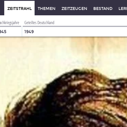
ZEITSTRAHL
THEMEN
ZEITZEUGEN
BESTAND
LER
achkriegsjahre
Geteiltes Deutschland
945
1949