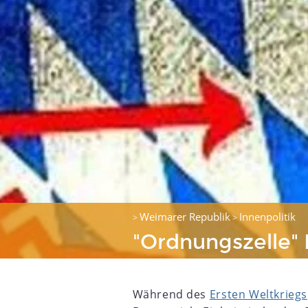
Weimarer Republik
Innenpolitik
>
>
"Ordnungszelle"
Während des
Ersten Weltkriegs