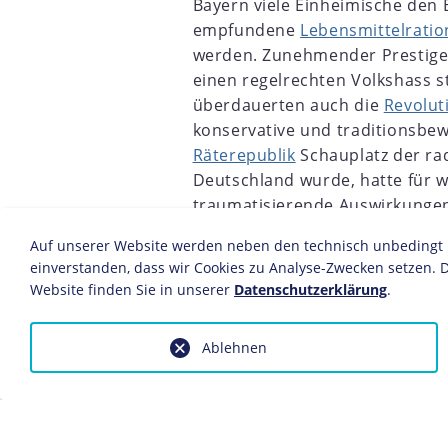
Bayern viele Einheimische den 
empfundene
Lebensmittelratio
werden. Zunehmender Prestigeve
einen regelrechten Volkshass 
überdauerten auch die
Revolut
2
1903
1904
1905
1906
1907
1908
1909
1910
konservative und traditionsbe
Räterepublik
Schauplatz der ra
Deutschland wurde, hatte für w
traumatisierende Auswirkungen
Bedrohung durch die
Kommunis
Auf unserer Website werden neben den technisch unbedingt no
eine tief empfundene Ablehnun
einverstanden, dass wir Cookies zu Analyse-Zwecken setzen. D
Boden für eine massive Radikal
Website finden Sie in unserer
Datenschutzerklärung
.
Kahr
, seit März 1920 bayerische
rechte "Ordnungszelle" innerha
Ablehnen
Chaos" versinkenden und voll
erhalten.
Unter dem republikfeindlichen Kurs
sich der zweitgrößte Einzelstaat de