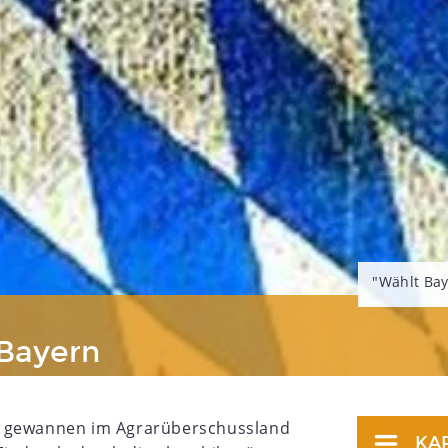
"Wählt Bay
 Bayern
gewannen im Agrarüberschussland
KA