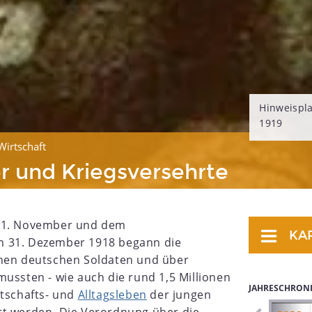
Hinweispl
1919
Wirtschaft
r und Kriegsversehrte
1. November und dem
KA
m 31. Dezember 1918 begann die
onen deutschen Soldaten und über
mussten - wie auch die rund 1,5 Millionen
JAHRESCHRON
rtschafts- und
Alltagsleben
der jungen