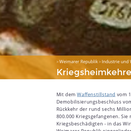
Weimarer Republik
Industrie und 
>
>
Kriegsheimkehre
Mit dem
Waffenstillstand
vom 1
Demobilisierungsbeschluss vo
Rückkehr der rund sechs Milli
800.000 Kriegsgefangenen. Sie 
Kriegsbeschädigten - in das Wi