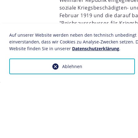
Weimarer Republik eingegliede
2
1903
1904
1905
1906
1907
1908
1909
1910
soziale Kriegsbeschädigten- un
Februar 1919 und die darauf b
"Reichsausschusses für Kriegs
erlassene Reichsversorgungsges
Auf unserer Website werden neben den technisch unbedingt no
Grundlagen zur medizinischen
einverstanden, dass wir Cookies zu Analyse-Zwecken setzen. D
Kriegsversehrten.
Website finden Sie in unserer
Datenschutzerklärung
.
Ablehnen