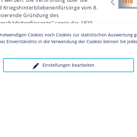
rt werden. Die Verordnung über die
1911
1912
1913
1914
1915
1916
1917
1918
d Kriegshinterbliebenenfürsorge vom 8.
asierende Gründung des
beschädigtenfürsorge" sowie das 1920
etz schufen die gesetzlichen
twendigen Cookies noch Cookies zur statistischen Auswertung geset
 Behandlung und Rentenversorgung der
as Einverständnis in die Verwendung der Cookies können Sie jeder
Einstellungen bearbeiten