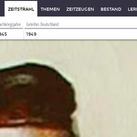
ZEITSTRAHL
THEMEN
ZEITZEUGEN
BESTAND
LER
achkriegsjahre
Geteiltes Deutschland
945
1949