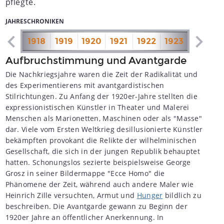
pflegte.
JAHRESCHRONIKEN
1917
1918
1919
1920
1921
1922
1923
1924
1
Aufbruchstimmung und Avantgarde
Die Nachkriegsjahre waren die Zeit der Radikalität und
des Experimentierens mit avantgardistischen
Stilrichtungen. Zu Anfang der 1920er-Jahre stellten die
expressionistischen Künstler in Theater und Malerei
Menschen als Marionetten, Maschinen oder als "Masse"
dar. Viele vom Ersten Weltkrieg desillusionierte Künstler
bekämpften provokant die Relikte der wilhelminischen
Gesellschaft, die sich in der jungen Republik behauptet
hatten. Schonungslos sezierte beispielsweise George
Grosz in seiner Bildermappe "Ecce Homo" die
Phänomene der Zeit, während auch andere Maler wie
Heinrich Zille versuchten, Armut und
Hunger
bildlich zu
beschreiben. Die Avantgarde gewann zu Beginn der
1920er Jahre an öffentlicher Anerkennung. In