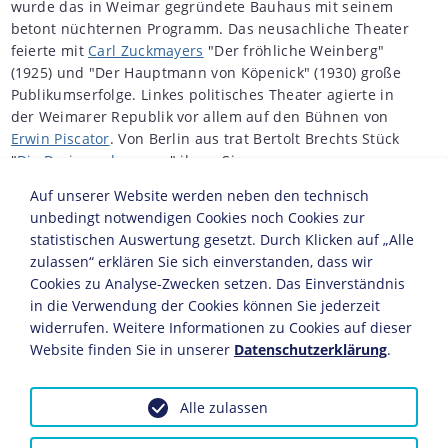
wurde das in Weimar gegründete Bauhaus mit seinem
betont nüchternen Programm. Das neusachliche Theater
feierte mit
Carl Zuckmayers
"Der fröhliche Weinberg"
(1925) und "Der Hauptmann von Köpenick" (1930) große
Publikumserfolge. Linkes politisches Theater agierte in
der Weimarer Republik vor allem auf den Bühnen von
Erwin Piscator
. Von Berlin aus trat Bertolt Brechts Stück
"
Die Dreigroschenoper
" ihren Siegeszug an -
gesellschaftskritische Unterhaltung im modernen
Auf unserer Website werden neben den technisch
Gewand, wie sie zum Ende der Republik auch viele
Filme
unbedingt notwendigen Cookies noch Cookies zur
in den Kinos
boten.
statistischen Auswertung gesetzt. Durch Klicken auf „Alle
zulassen“ erklären Sie sich einverstanden, dass wir
Literatur und Film
Cookies zu Analyse-Zwecken setzen. Das Einverständnis
Die Literatur erlebte ab der Mitte der 20er Jahre eine
in die Verwendung der Cookies können Sie jederzeit
Blütezeit. Zu einem vielgelesenen Klassiker avancierte
widerrufen. Weitere Informationen zu Cookies auf dieser
der 1924 erschienene Roman "Der Zauberberg" von
Website finden Sie in unserer
Datenschutzerklärung
.
Thomas Mann. 1929 erhielt Mann den
Literaturnobelpreis, allerdings vornehmlich für sein
Prosawerk "Die Buddenbrooks" von 1901. Weltruf
Alle zulassen
erlangte 1927 auch Hermann Hesse mit "Der
Steppenwolf". Gesellschaftskritische Unterhaltung boten