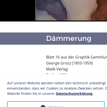
Dämmerung
Blatt 16 aus der Graphik-Sammlu
George Grosz (1893-1959)
Malik Verlag
Berlin, 1922
Zeichnung/Druckgrafik
Auf unserer Website werden neben den technisch unbedingt no
26,3 x 20 cm
einverstanden, dass wir Cookies zu Analyse-Zwecken setzen. D
© VG Bild-Kunst, Bonn 2021
Website finden Sie in unserer
Datenschutzerklärung
.
Inv.-Nr.: 1988/725.18