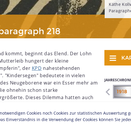
Käthe Koll
Paragraphe
paragraph 218
nd kommt, beginnt das Elend. Der Lohn
KA
 Mutterleib hungert der kleine
ämpferin", der
KPD
nahestehenden
u". "Kindersegen" bedeutete in vielen
JAHRESCHRON
 Jedes Neugeborene war ein Esser mehr am
die ohnehin schon starke
1911
1912
1913
1914
1915
1916
1917
1918
ergrößerte. Dieses Dilemma hatten auch
stler erkannt und sich während der
r die Abschaffung des
twendigen Cookies noch Cookies zur statistischen Auswertung geset
gagiert.
as Einverständnis in die Verwendung der Cookies können Sie jeder
ihrem Partner suchten auch Frauen während