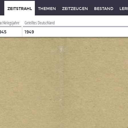
ZEITSTRAHL
THEMEN
ZEITZEUGEN
BESTAND
LER
achkriegsjahre
Geteiltes Deutschland
945
1949