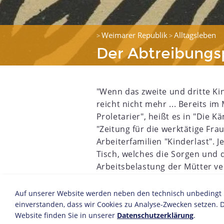
Weimarer Republik
Alltagsleben
>
>
Der Abtreibungs
"Wenn das zweite und dritte Ki
reicht nicht mehr ... Bereits im
Proletarier", heißt es in "Die K
"Zeitung für die werktätige Fra
Arbeiterfamilien "Kinderlast".
Tisch, welches die Sorgen und 
2
1903
1904
1905
1906
1907
1908
1909
1910
Arbeitsbelastung der Mütter v
Wissenschaftler, Ärzte und Kün
Weimarer Republik vehement fü
Auf unserer Website werden neben den technisch unbedingt no
Abtreibungsparagraphen 218 en
einverstanden, dass wir Cookies zu Analyse-Zwecken setzen. D
Website finden Sie in unserer
Datenschutzerklärung
.
Aufgrund der langen Trennung von 