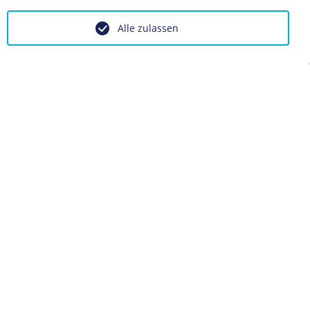
Alle zulassen
m Film zum § 218, 1918
BIOGRAFIE
Käthe Kollwitz