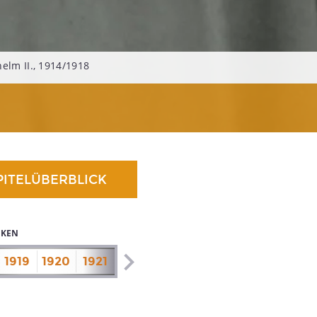
helm II., 1914/1918
PITELÜBERBLICK
IKEN
1919
1920
1921
1922
1923
1924
1925
1926