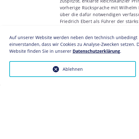
zuspitzte, erklärte Reichskanzler Pr
vorherige Rücksprache mit Wilhelm 
über die dafür notwendigen verfas
Friedrich Ebert als Führer der stär
Obwohl auch Ebert die Monarchie mi
wollte, brach das monarchische Sys
Auf unserer Website werden neben den technisch unbedingt no
enttäuschenden Kriegsausgang zu
einverstanden, dass wir Cookies zu Analyse-Zwecken setzen. D
Website finden Sie in unserer
Datenschutzerklärung
.
Am 11. November, dem Tag der Unt
Wilhelm II. ins Exil in die Niederlan
offizielle Abdankungsurkunde aus. E
Ablehnen
legte auch die preußische Krone nie
des Heers und die Beamten von dem 
die neuen Inhaber der politischen 
öffentlichen Ordnung und der Siche
unterstützen. Am 1. Dezember erkl
Thronverzicht.