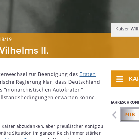
Kaiser Wil
18/19
lhelms II.
tenwechsel zur Beendigung des
Ersten
KA
ische Regierung klar, dass Deutschland
es "monarchistischen Autokraten"
stillstandsbedingungen erwarten könne.
JAHRESCHRON
1911
1912
1913
1914
1915
1916
1917
1918
ls Kaiser abzudanken, aber preußischer König zu
ionäre Situation im ganzen Reich immer stärker