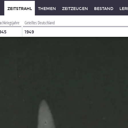
ZEITSTRAHL
THEMEN
ZEITZEUGEN
BESTAND
LER
achkriegsjahre
Geteiltes Deutschland
945
1949