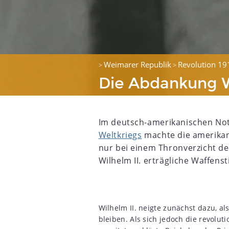
Weimarer Republik
Revolution 19
>
>
Die Abdankung Wi
Im deutsch-amerikanischen No
Weltkriegs
machte die amerikan
nur bei einem Thronverzicht d
Wilhelm II. erträgliche Waffen
2
1903
1904
1905
1906
1907
1908
1909
1910
Wilhelm II. neigte zunächst dazu, a
bleiben. Als sich jedoch die revolut