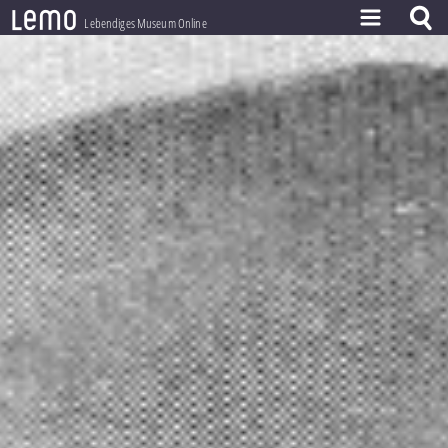
l
e
m
o
Lebendiges Museum Online
ZEITSTRAHL
THEMEN
ZEITZEUGEN
BESTAND
LERNEN
PROJEKT