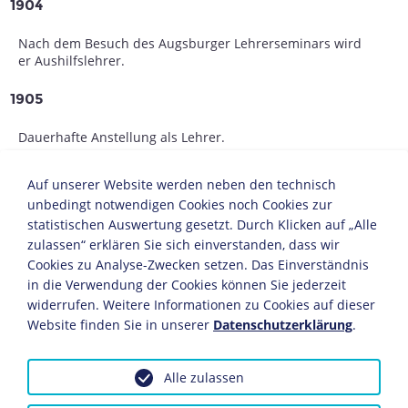
1904
Nach dem Besuch des Augsburger Lehrerseminars wird
er Aushilfslehrer.
1905
Dauerhafte Anstellung als Lehrer.
1907/08
Auf unserer Website werden neben den technisch
unbedingt notwendigen Cookies noch Cookies zur
Streicher dient als Einjährig-Freiwilliger.
statistischen Auswertung gesetzt. Durch Klicken auf „Alle
Anschließend wird er Volksschullehrer.
zulassen“ erklären Sie sich einverstanden, dass wir
Cookies zu Analyse-Zwecken setzen. Das Einverständnis
1914-1918
in die Verwendung der Cookies können Sie jederzeit
widerrufen. Weitere Informationen zu Cookies auf dieser
Er nimmt in bayerischen Einheiten am
Ersten Weltkrieg
teil.
Website finden Sie in unserer
Datenschutzerklärung
.
1918
Alle zulassen
Er wird Leutnant der Reserve.