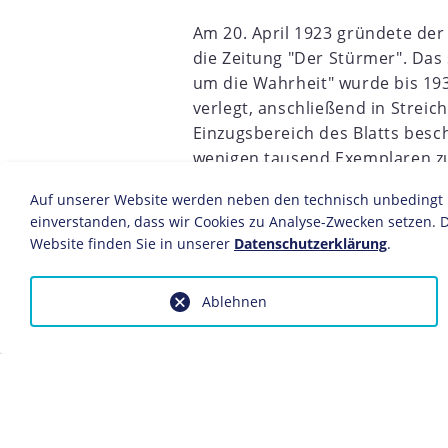
Am 20. April 1923 gründete der
die Zeitung "Der Stürmer". Da
um die Wahrheit" wurde bis 193
verlegt, anschließend in Strei
Einzugsbereich des Blatts besch
wenigen tausend Exemplaren z
7
1918
1919
1920
1921
1922
1923
1924
1925
Nürnberg. Nach der
Machtübe
Auf unserer Website werden neben den technisch unbedingt no
steigerte "Der Stürmer" seine A
einverstanden, dass wir Cookies zu Analyse-Zwecken setzen. D
halben Million Exemplaren sein
Website finden Sie in unserer
Datenschutzerklärung
.
offizielles Blatt der NS-Presse 
öffentlichen Schaukästen, den
Ablehnen
Ab 1927 war der Zeitung stets das Z
Historikers Heinrich von Treitschke 
aggressiv-diffamierende Ausrichtung
offenbarte. Inhaltlich versuchte das
Obsessionen und Warnungen vor ein
Weltverschwörung", einen radikale