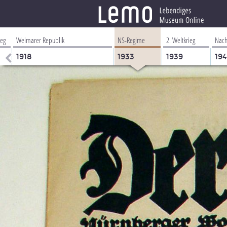
ieg
Weimarer Republik
NS-Regime
2. Weltkrieg
Nach
1918
1933
1939
19