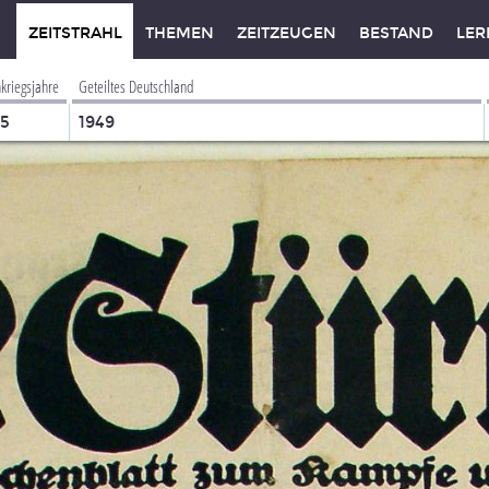
ZEITSTRAHL
THEMEN
ZEITZEUGEN
BESTAND
LER
kriegsjahre
Geteiltes Deutschland
45
1949