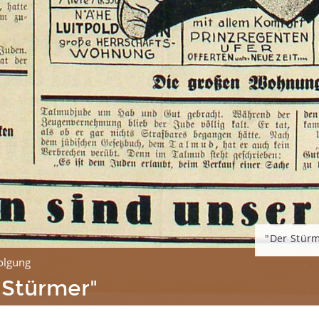
"Der Stürm
olgung
 Stürmer"