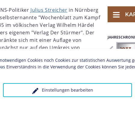
 NS-Politiker
Julius Streicher
in Nürnberg
KA
s selbsternannte "Wochenblatt zum Kampf
5 im völkischen Verlag Wilhelm Härdel
chers eigenem "Verlag Der Stürmer". Der
JAHRESCHRON
ränkte sich mit einer Auflage von
unächst nur auf den Umkreis von
1926
1927
1928
1929
1930
1931
1932
1933
rnahme
der Nationalsozialisten 1933
twendigen Cookies noch Cookies zur statistischen Auswertung geset
uflage und erreichte 1938 mit fast einer
as Einverständnis in die Verwendung der Cookies können Sie jeder
e größte Auflagenhöhe. Obwohl es nie
war, hing "Der Stürmer" ab 1933 in
 sogenannten Stürmerkästen, aus.
Einstellungen bearbeiten
itat "Die Juden sind unser Unglück" des
(1834-1896) von 1879 angefügt, das die
 des "Stürmers" auf seiner Titelseite
 Hetzblatt mit einer Mischung aus sexuellen
er "jüdisch-bolschewistischen
n
Antisemitismus
in der deutschen Bevölkerung