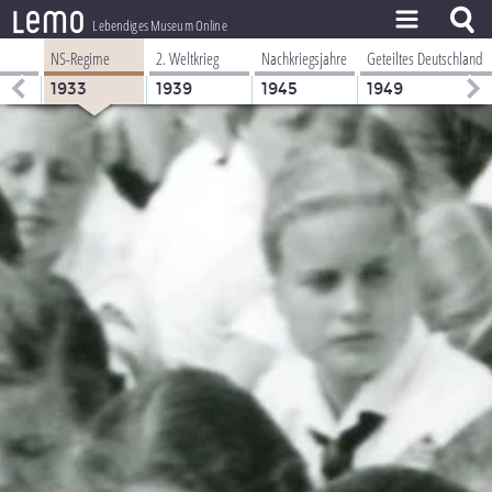
l
e
m
o
Lebendiges Museum Online
NS-Regime
2. Weltkrieg
Nachkriegsjahre
Geteiltes Deutschland
ZEITSTRAHL
1933
1939
1945
1949
THEMEN
ZEITZEUGEN
BESTAND
LERNEN
PROJEKT