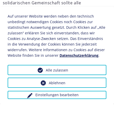
solidarischen Gemeinschaft sollte alle
Unterschiede in Herkunft, Beruf, Vermögen und
Bildung negieren und eine egalitäre Einheit
Auf unserer Website werden neben den technisch
deutscher "Volksgenossen" begründen. Der
unbedingt notwendigen Cookies noch Cookies zur
statistischen Auswertung gesetzt. Durch Klicken auf „Alle
weitverbreiteten und schon im Ersten Weltkrieg
zulassen“ erklären Sie sich einverstanden, dass wir
deutlich spürbaren ideologischen Strömung
Cookies zu Analyse-Zwecken setzen. Das Einverständnis
einer Volksgemeinschaft fiel mit Beginn der
in die Verwendung der Cookies können Sie jederzeit
nationalsozialistischen
Machtübernahme
eine
widerrufen. Weitere Informationen zu Cookies auf dieser
zentrale Funktion bei der Etablierung ihres
Website finden Sie in unserer
Datenschutzerklärung
.
totalitären Herrschaftssystems zu.
Alle zulassen
JAHRESCHRONIKEN
1932
1933
1934
1935
1936
1937
1938
1939
1
Ablehnen
"Gemeinnutz geht vor Eigennutz" - mit derartigen
Einstellungen bearbeiten
Parolen stieß die Volksgemeinschaft als Ausdruck von
Einigkeit und Einheitlichkeit auf eine breite
Identifikationsbereitschaft in der Bevölkerung.
Propagandistisch inszeniert wurde sie in