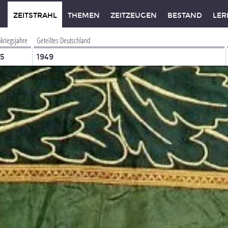
ZEITSTRAHL
THEMEN
ZEITZEUGEN
BESTAND
LER
kriegsjahre
Geteiltes Deutschland
45
1949