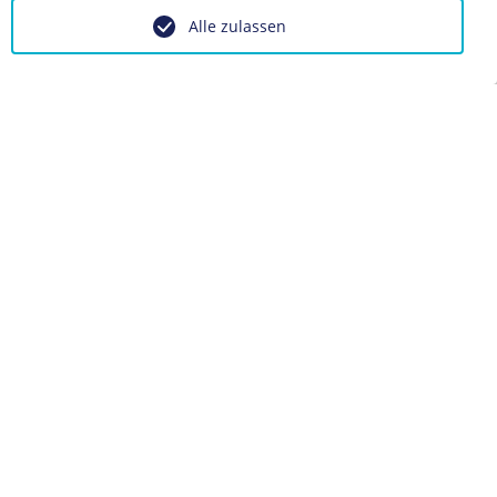
Alle zulassen
tschen Roten Kreuzes, nach 1933