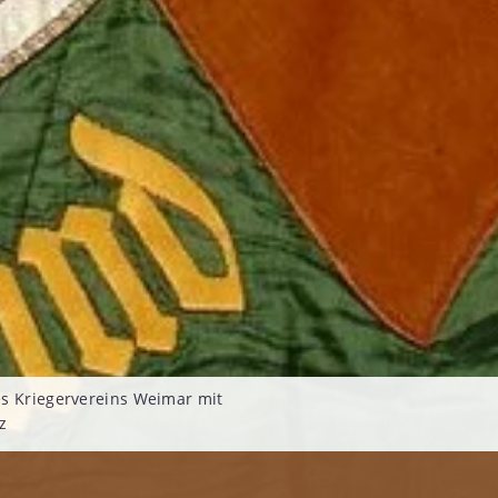
s Kriegervereins Weimar mit
z