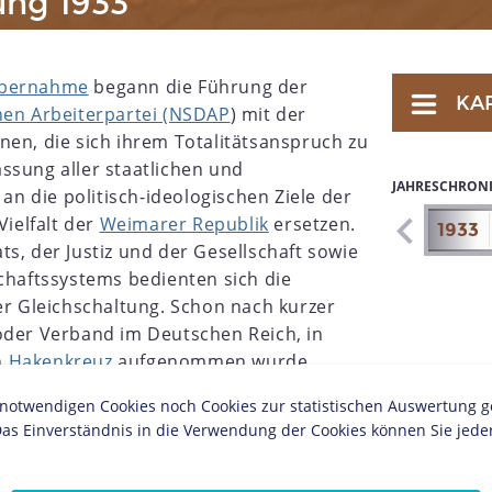
ung 1933
bernahme
begann die Führung der
KA
hen Arbeiterpartei (NSDAP
) mit der
nen, die sich ihrem Totalitätsanspruch zu
ssung aller staatlichen und
JAHRESCHRON
 an die politisch-ideologischen Ziele der
Vielfalt der
Weimarer Republik
ersetzen.
1926
1927
1928
1929
1930
1931
1932
1933
s, der Justiz und der Gesellschaft sowie
schaftssystems bedienten sich die
der Gleichschaltung. Schon nach kurzer
oder Verband im Deutschen Reich, in
n
Hakenkreuz
aufgenommen wurde.
Gürtner
geprägte Begriff wurde erstmals publik
twendigen Cookies noch Cookies zur statistischen Auswertung geset
ber die Gleichschaltung der Länder im März und
as Einverständnis in die Verwendung der Cookies können Sie jeder
r Vereinheitlichung des Reichs erzwang die
e Einsetzung nationalsozialistischer