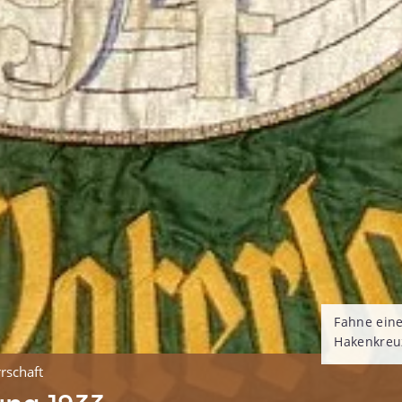
Fahne eine
Hakenkreu
rschaft