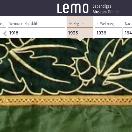
ieg
Weimarer Republik
NS-Regime
2. Weltkrieg
Nach
1918
1933
1939
19