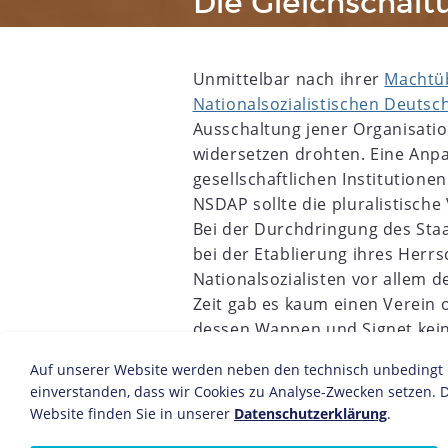
Die Gleichschalt
Unmittelbar nach ihrer
Machtü
Nationalsozialistischen Deutsc
Ausschaltung jener Organisatio
widersetzen drohten. Eine Anpa
gesellschaftlichen Institutionen
NSDAP sollte die pluralistische 
7
1918
1919
1920
1921
1922
1923
1924
1925
Bei der Durchdringung des Staat
bei der Etablierung ihres Herr
Nationalsozialisten vor allem 
Zeit gab es kaum einen Verein 
dessen Wappen und Signet kei
Der von Reichsjustizminister
Franz 
Auf unserer Website werden neben den technisch unbedingt no
in zwei gleichlautenden Gesetzen ü
einverstanden, dass wir Cookies zu Analyse-Zwecken setzen. D
April 1933. Unter dem Vorwand eine
Website finden Sie in unserer
Datenschutzerklärung
.
Reichsregierung unter
Adolf Hitler
di