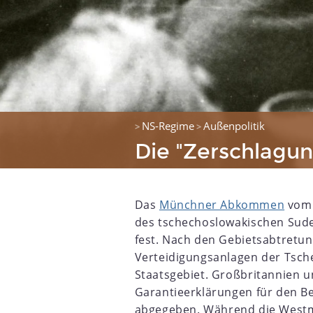
NS-Regime
Außenpolitik
>
>
Die "Zerschlagun
Das
Münchner Abkommen
vom 
des tschechoslowakischen Sude
fest. Nach den Gebietsabtretung
Verteidigungsanlagen der Tsc
Staatsgebiet. Großbritannien 
Garantieerklärungen für den B
7
1918
1919
1920
1921
1922
1923
1924
1925
abgegeben. Während die Westm