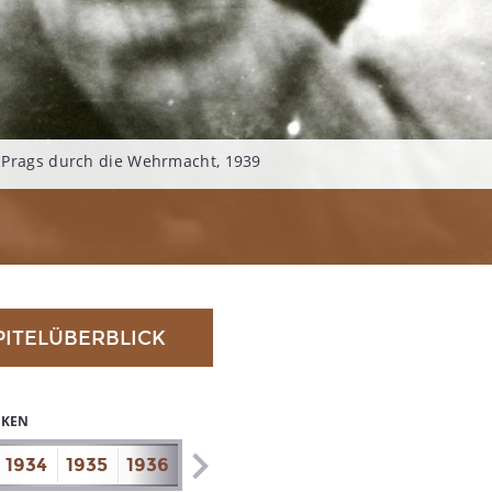
 Prags durch die Wehrmacht, 1939
PITELÜBERBLICK
IKEN
1934
1935
1936
1937
1938
1939
1940
1941