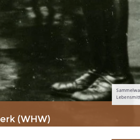
Sammelwag
Lebensmit
werk (WHW)