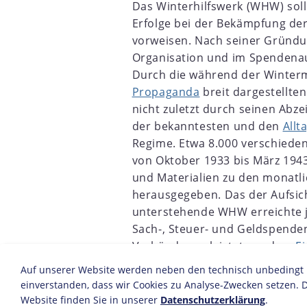
Das Winterhilfswerk (WHW) sollt
Erfolge bei der Bekämpfung der
vorweisen. Nach seiner Gründ
Organisation und im Spendena
Durch die während der Winter
Propaganda
breit dargestellt
7
1918
1919
1920
1921
1922
1923
1924
1925
nicht zuletzt durch seinen Ab
der bekanntesten und den
Allt
Regime. Etwa 8.000 verschieden
von Oktober 1933 bis März 194
und Materialien zu den monatl
herausgegeben. Das der Aufsi
unterstehende WHW erreichte 
Sach-, Steuer- und Geldspenden
Verbänden geleistet wurden.
E
Kulturveranstaltungen, die vo
Auf unserer Website werden neben den technisch unbedingt no
und anderen Organisationen d
einverstanden, dass wir Cookies zu Analyse-Zwecken setzen. D
die von der
NSDAP
angestrebte
Website finden Sie in unserer
Datenschutzerklärung
.