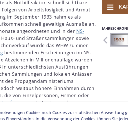
e als Nothilfeaktion schnell sichtbare
KA
 Folgen von Arbeitslosigkeit und Armut
ung im September 1933 nahm es als
ufkommen schnell gewaltige Ausmaße an.
JAHRESCHRON
monate angeordneten und in der
NS-
en Haus- und Straßensammlungen sowie
1926
1927
1928
1929
1930
1931
1932
1933
zeichenverkauf wurde das WHW zu einer
ag
bestimmenden Erscheinungen im NS-
e Abzeichen in Millionenauflage wurden
3 in unterschiedlichsten Ausführungen
ichen Sammlungen und lokalen Anlässen
cht des Propagandaministeriums
jedoch weitaus höhere Einnahmen durch
, die von Einzelpersonen, Firmen oder
intopfsonntage
, Lotterien und
m Deutschen Roten Kreuz, der
Wehrmacht
twendigen Cookies noch Cookies zur statistischen Auswertung geset
urchgeführt wurden, komplementierten
as Einverständnis in die Verwendung der Cookies können Sie jeder
 Mobilisierung der
Volksgemeinschaft