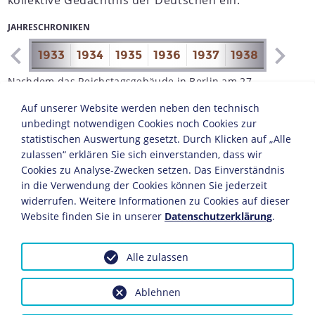
kollektive Gedächtnis der Deutschen ein.
JAHRESCHRONIKEN
1932
1933
1934
1935
1936
1937
1938
1939
1
Nachdem das Reichstagsgebäude in Berlin am 27.
Februar durch einen Brand zerstört worden war, wurden
Auf unserer Website werden neben den technisch
in der NS-Führung für die Eröffnung des Reichstages
unbedingt notwendigen Cookies noch Cookies zur
zunächst der Marmorsaal des Potsdamer Stadtschlosses
statistischen Auswertung gesetzt. Durch Klicken auf „Alle
sowie das Neue Palais in Erwägung gezogen. Weil die
zulassen“ erklären Sie sich einverstanden, dass wir
entsprechenden Räumlichkeiten jedoch zu klein und zu
Cookies zu Analyse-Zwecken setzen. Das Einverständnis
baufällig waren, folgte man einem Vorschlag des
in die Verwendung der Cookies können Sie jederzeit
Potsdamer Obermagistratrates Friedrich Bestehorn, die
widerrufen. Weitere Informationen zu Cookies auf dieser
konstituierende Parlamentssitzung mit rund 600
Website finden Sie in unserer
Datenschutzerklärung
.
Teilnehmern in der Garnisonkirche abzuhalten. Da
jedoch sowohl die Evangelische Kirche als auch
Hindenburg eine derart politische Veranstaltung in
Alle zulassen
einer Kirche ablehnten, einigte man sich schließlich
darauf, die Feierlichkeit in der Garnisonkirche als
Ablehnen
Staatsakt zu vollziehen. Die eigentliche
Reichstagseröffnung erfolgte am Nachmittag des 21.