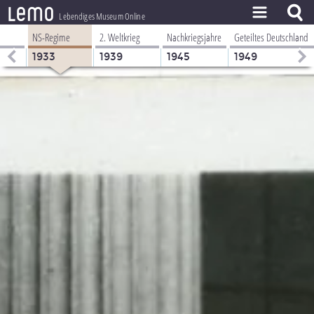
l
e
m
o
Lebendiges Museum Online
NS-Regime
2. Weltkrieg
Nachkriegsjahre
Geteiltes Deutschland
ZEITSTRAHL
1933
1939
1945
1949
THEMEN
ZEITZEUGEN
BESTAND
LERNEN
PROJEKT