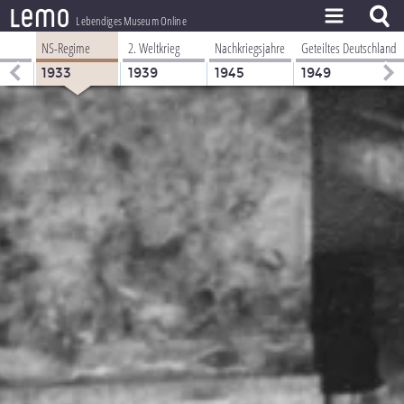
l
e
m
o
Lebendiges Museum Online
NS-Regime
2. Weltkrieg
Nachkriegsjahre
Geteiltes Deutschland
ZEITSTRAHL
1933
1939
1945
1949
THEMEN
ZEITZEUGEN
BESTAND
LERNEN
PROJEKT