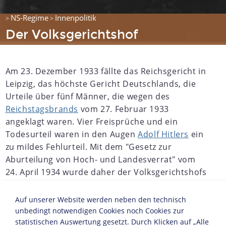
NS-Regime
Innenpolitik
>
>
Der Volksgerichtshof
Am 23. Dezember 1933 fällte das Reichsgericht in
Leipzig, das höchste Gericht Deutschlands, die
Urteile über fünf Männer, die wegen des
Reichstagsbrands
vom 27. Februar 1933
angeklagt waren. Vier Freisprüche und ein
Todesurteil waren in den Augen
Adolf Hitlers
ein
zu mildes Fehlurteil. Mit dem "Gesetz zur
Aburteilung von Hoch- und Landesverrat" vom
24. April 1934 wurde daher der Volksgerichtshofs
geschaffen, der zunächst als Sondergericht am 1.
August 1934 in Berlin die Arbeit aufnahm. Am 18.
Auf unserer Website werden neben den technisch
April 1936 wandelte ein Gesetz den
unbedingt notwendigen Cookies noch Cookies zur
Volksgerichtshof in ein ordentliches Gericht um.
statistischen Auswertung gesetzt. Durch Klicken auf „Alle