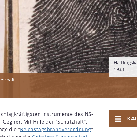
Häftlingsk
1933
rschaft
schlagkräftigsten Instrumente des NS-
KA
Gegner. Mit Hilfe der "Schutzhaft",
ge die "
Reichstagsbrandverordnung
"