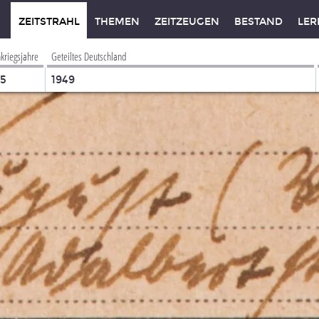
ZEITSTRAHL
THEMEN
ZEITZEUGEN
BESTAND
LER
kriegsjahre
Geteiltes Deutschland
45
1949