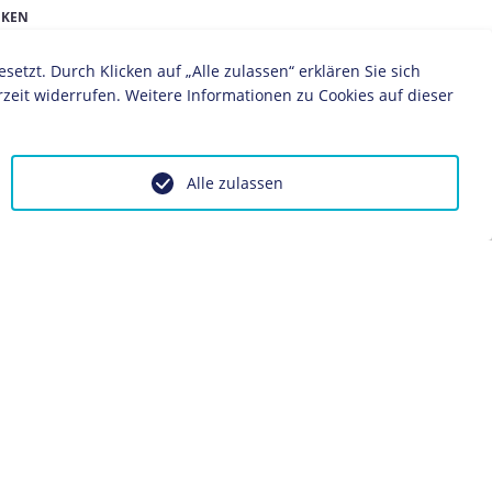
IKEN
1934
1935
1936
1937
1938
1939
1940
1941
zt. Durch Klicken auf „Alle zulassen“ erklären Sie sich
zeit widerrufen. Weitere Informationen zu Cookies auf dieser
Alle zulassen