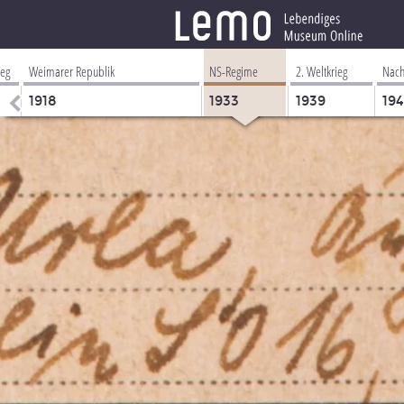
ieg
Weimarer Republik
NS-Regime
2. Weltkrieg
Nach
1918
1933
1939
19