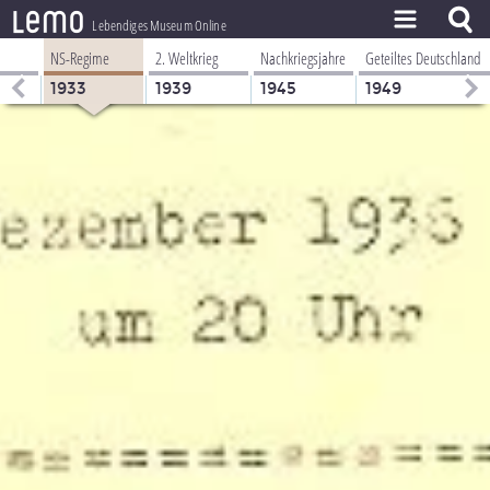
l
e
m
o
Lebendiges Museum Online
NS-Regime
2. Weltkrieg
Nachkriegsjahre
Geteiltes Deutschland
ZEITSTRAHL
1933
1939
1945
1949
THEMEN
ZEITZEUGEN
BESTAND
LERNEN
PROJEKT