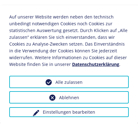
In der Evangelischen Kirche war der Dahlemer
Auf unserer Website werden neben den technisch
Pfarrer
Martin Niemöller
einer der
unbedingt notwendigen Cookies noch Cookies zur
konsequentesten NS-Gegner. Er gründete im
statistischen Auswertung gesetzt. Durch Klicken auf „Alle
zulassen“ erklären Sie sich einverstanden, dass wir
September 1933 den Pfarrer-Notbund, der
Cookies zu Analyse-Zwecken setzen. Das Einverständnis
Anfang 1934 rund 7.000 Mitglieder zählte. Aus
in die Verwendung der Cookies können Sie jederzeit
diesem Bund ging wenig später die "
Bekennende
widerrufen. Weitere Informationen zu Cookies auf dieser
Kirche
" hervor. Sie berief sich in der
Website finden Sie in unserer
Datenschutzerklärung
.
Auseinandersetzung mit dem NS-Staat und mit
den "
Deutschen Christen
", die sich als "SA Jesu
Alle zulassen
Christi" verstanden, auf ein "Kirchliches
Notrecht", das den religiösen Widerstand
Ablehnen
legitimierte. Niemöller lehnte auch die
Entlassung von evangelischen Geistlichen
Einstellungen bearbeiten
"jüdischer Herkunft" ab. Seit 1934 unter
Beobachtung der
Geheimen Staatspolizei
(Gestapo), wurde er 1938 zu sieben Monaten