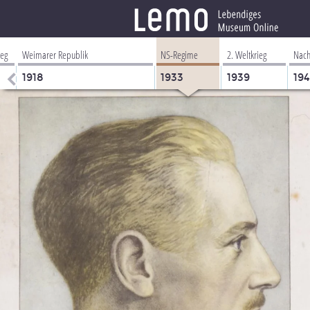
ieg
Weimarer Republik
NS-Regime
2. Weltkrieg
Nach
1918
1933
1939
19