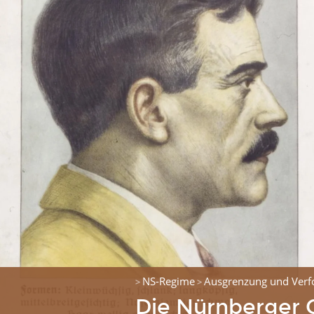
NS-Regime
Ausgrenzung und Verf
>
>
Die Nürnberger 