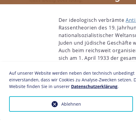
Der ideologisch verbrämte
Ant
Rassentheorien des 19. Jahrhu
nationalsozialistischer Welta
Juden und jüdische Geschäfte w
Auch beim reichsweit organisi
sich am 1. April 1933 der gesam
7
1918
1919
1920
1921
1922
1923
1924
1925
die
NSDAP
den "gesunden Instin
ungelegen kam ihr der Aufruf 
Auf unserer Website werden neben den technisch unbedingt no
einverstanden, dass wir Cookies zu Analyse-Zwecken setzen. D
insbesondere amerikanische un
Website finden Sie in unserer
Datenschutzerklärung
.
"Judenboykott" reagierten.
Die systematische Politik der NSDA
Ablehnen
Verordnungen zu entrechten und z
antisemitischen Terror nicht aufhalt
Hitler
1935 auf dem "
Reichsparteita
Verhältnis von "Ariern" und "Nicht
das "Reichsbürgergesetz" und das 