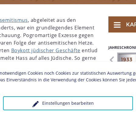
isemitismus
, abgeleitet aus den
KA
nderts, war ein grundlegendes Element
nschauung. Pogromartige Exzesse gegen
aren Folge der antisemitischen Hetze.
JAHRESCHRON
erten
Boykott jüdischer Geschäfte
entlud
melte Hass auf alles Jüdische. So gerne
1926
1927
1928
1929
1930
1931
1932
1933
kten" ihrer Anhänger freien Lauf ließ, so
zum Boykott deutscher Waren, mit dem
twendigen Cookies noch Cookies zur statistischen Auswertung geset
as Einverständnis in die Verwendung der Cookies können Sie jeder
d englische Firmen auf den
P-Führung, die Juden von nun an durch
Einstellungen bearbeiten
ur
Emigration
zu treiben, konnte den
en. Um diesen Terror zu kanalisieren, ließ
Adolf
g
der Freiheit" eine gesetzliche Regelung zum
ariern" ausarbeiten. Am 15. September wurden
"Gesetz zum Schutze des deutschen Blutes und