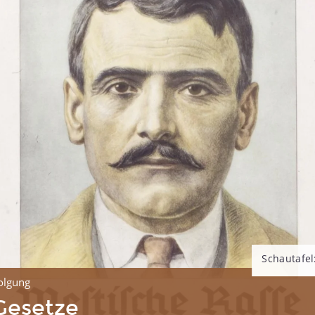
Schautafel
olgung
Gesetze