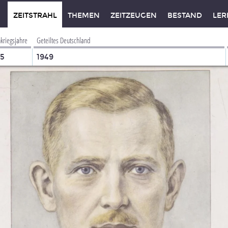
ZEITSTRAHL
THEMEN
ZEITZEUGEN
BESTAND
LER
kriegsjahre
Geteiltes Deutschland
45
1949