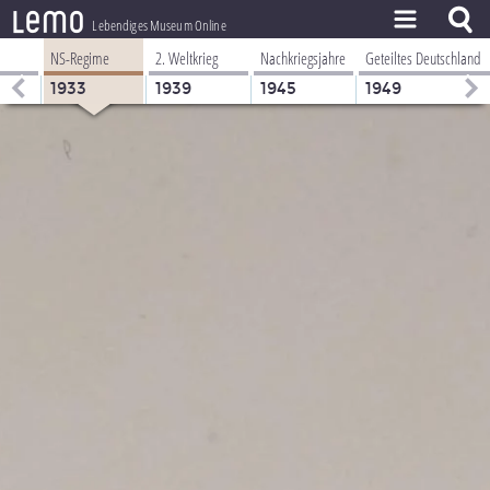
l
e
m
o
Lebendiges Museum Online
NS-Regime
2. Weltkrieg
Nachkriegsjahre
Geteiltes Deutschland
ZEITSTRAHL
1933
1939
1945
1949
THEMEN
ZEITZEUGEN
BESTAND
LERNEN
PROJEKT