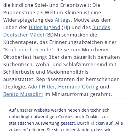
die kindliche Spiel- und Erlebniswelt: Die
Puppenstube als Welt im Kleinen ist eine
Widerspiegelung des
Alltags
. Motive aus dem
Leben der
Hitler-Jugend
(HJ) und des
Bundes
Deutscher Mädel
(BDM) schmücken die
Küchentapete, das Erinnerungsabzeichen einer
"
Kraft-durch-Freude
"- Reise zum Münchener
Oktoberfest hängt über dem bäuerlich bemalten
Küchentisch. Wohn- und Schlafzimmer sind mit
Schillerbüste und Madonnenbildnis
ausgestattet. Repräsentanten der herrschenden
Ideologie,
Adolf Hitler
,
Hermann Göring
und
Benito Mussolini
im Miniaturformat gerahmt,
bilden das weitere Inventar des deutschen
Alltags, den das Kind sich spielend aneignen
Auf unserer Website werden neben den technisch
sollte.
unbedingt notwendigen Cookies noch Cookies zur
statistischen Auswertung gesetzt. Durch Klicken auf „Alle
JAHRESCHRONIKEN
zulassen“ erklären Sie sich einverstanden, dass wir