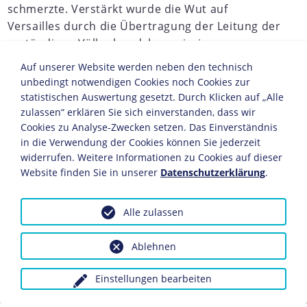
schmerzte. Verstärkt wurde die Wut auf
Versailles durch die Übertragung der Leitung der
zuständigen Völkerbundskommission an
Frankreich, das im Rahmen der deutschen
Auf unserer Website werden neben den technisch
Reparationen
auch die Rechte an den Saar-
unbedingt notwendigen Cookies noch Cookies zur
Zechen erhielt. Wie im Versailler Vertrag
statistischen Auswertung gesetzt. Durch Klicken auf „Alle
vorgesehen, fand am 13. Januar 1935 unter
zulassen“ erklären Sie sich einverstanden, dass wir
Cookies zu Analyse-Zwecken setzen. Das Einverständnis
Aufsicht des Völkerbunds eine Volksabstimmung
in die Verwendung der Cookies können Sie jederzeit
statt. Zu entscheiden hatte die Bevölkerung über
widerrufen. Weitere Informationen zu Cookies auf dieser
die Zugehörigkeit des Gebietes zum Deutschen
Website finden Sie in unserer
Datenschutzerklärung
.
Reich, zu Frankreich oder die Beibehaltung des
Status quo.
Alle zulassen
JAHRESCHRONIKEN
Ablehnen
1932
1933
1934
1935
1936
1937
1938
1939
1
Vor allem von deutscher Seite ging der Abstimmung
Einstellungen bearbeiten
eine massive Propagandakampagne voraus. Unter
Führung der NSDAP hatten sich 1933 im Saarland rechte