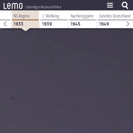
l
e
m
o
Lebendiges Museum Online
NS-Regime
2. Weltkrieg
Nachkriegsjahre
Geteiltes Deutschland
ZEITSTRAHL
1933
1939
1945
1949
THEMEN
ZEITZEUGEN
BESTAND
LERNEN
PROJEKT