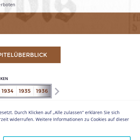
erboten
PITELÜBERBLICK
IKEN
1934
1935
1936
1937
1938
1939
1940
1941
zt. Durch Klicken auf „Alle zulassen“ erklären Sie sich
zeit widerrufen. Weitere Informationen zu Cookies auf dieser