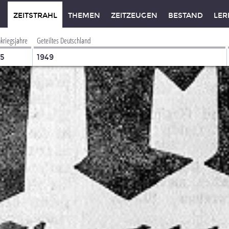
ZEITSTRAHL
THEMEN
ZEITZEUGEN
BESTAND
LER
kriegsjahre
Geteiltes Deutschland
45
1949