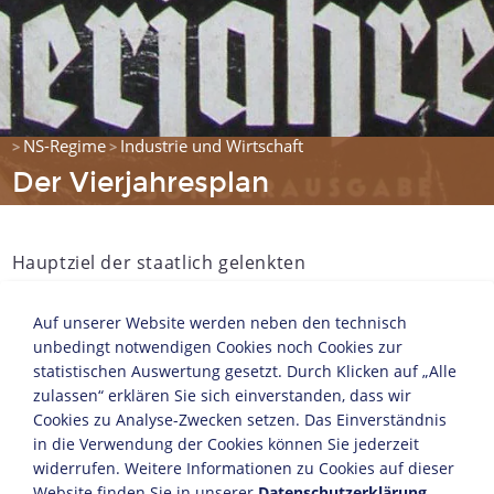
NS-Regime
Industrie und Wirtschaft
>
>
Der Vierjahresplan
Hauptziel der staatlich gelenkten
Wirtschaftspolitik im NS-Regime war die
"Wehrhaftmachung" Deutschlands durch
Auf unserer Website werden neben den technisch
Herstellung weitgehender Autarkie und einer
unbedingt notwendigen Cookies noch Cookies zur
forcierten Erweiterung des
statistischen Auswertung gesetzt. Durch Klicken auf „Alle
zulassen“ erklären Sie sich einverstanden, dass wir
rüstungswirtschaftlichen Potentials.
Adolf Hitlers
Cookies zu Analyse-Zwecken setzen. Das Einverständnis
geheime Denkschrift vom August 1936 zum
in die Verwendung der Cookies können Sie jederzeit
"Vierjahresplan" umriss programmatisch das
widerrufen. Weitere Informationen zu Cookies auf dieser
Ziel, Wirtschaft und Armee innerhalb von vier
Website finden Sie in unserer
Datenschutzerklärung
.