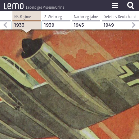
l
e
m
o
Lebendiges Museum Online
NS-Regime
2. Weltkrieg
Nachkriegsjahre
Geteiltes Deutschland
ZEITSTRAHL
1933
1939
1945
1949
THEMEN
ZEITZEUGEN
BESTAND
LERNEN
PROJEKT