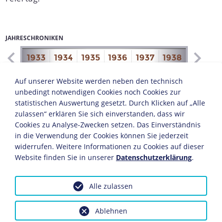
JAHRESCHRONIKEN
1932
1933
1934
1935
1936
1937
1938
1939
1
Der zentrale Staatsakt fand von 1933 bis 1937 jeweils
Auf unserer Website werden neben den technisch
Anfang Oktober auf dem Bückeberg in der Nähe von
unbedingt notwendigen Cookies noch Cookies zur
Hameln im Weserbergland statt. Das Gebiet des
statistischen Auswertung gesetzt. Durch Klicken auf „Alle
heutigen Niedersachsens galt den Nationalsozialisten
zulassen“ erklären Sie sich einverstanden, dass wir
als "urdeutscher Boden", auf dem die von Arminius (ca.
Cookies zu Analyse-Zwecken setzen. Das Einverständnis
17 v. Chr.-19 n. Chr.) geführten Germanen die Römer
in die Verwendung der Cookies können Sie jederzeit
vernichtend geschlagen und die Sachsen unter
widerrufen. Weitere Informationen zu Cookies auf dieser
Widukind (743-ca.807) gegen die Franken unter Karl dem
Website finden Sie in unserer
Datenschutzerklärung
.
Großen (747-814) gekämpft hatten. Die nördlich des
Bückebergs fließende Weser betrachteten die
Nationalsozialisten als von der Quelle bis zur Mündung
Alle zulassen
"urdeutschen Fluss". Nicht zuletzt sollten die Ahnen des
NS-Märtyrers
Horst Wessel
aus dieser Gegend stammen,
Ablehnen
wo nach Ansicht der NS-Führung noch "freies,