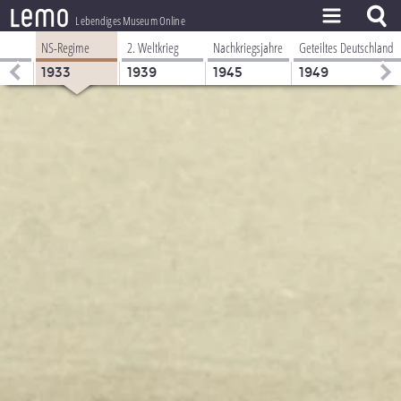
l
e
m
o
Lebendiges Museum Online
NS-Regime
2. Weltkrieg
Nachkriegsjahre
Geteiltes Deutschland
ZEITSTRAHL
1933
1939
1945
1949
THEMEN
ZEITZEUGEN
BESTAND
LERNEN
PROJEKT