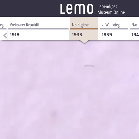
ieg
Weimarer Republik
NS-Regime
2. Weltkrieg
Nach
1918
1933
1939
19