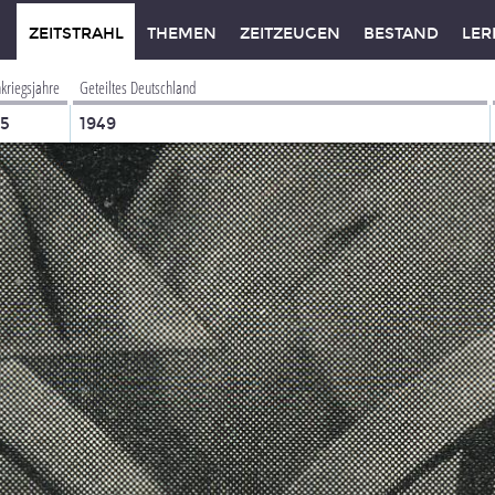
ZEITSTRAHL
THEMEN
ZEITZEUGEN
BESTAND
LER
kriegsjahre
Geteiltes Deutschland
45
1949