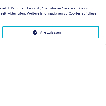
1934
1935
1936
1937
1938
1939
1940
1941
zt. Durch Klicken auf „Alle zulassen“ erklären Sie sich
zeit widerrufen. Weitere Informationen zu Cookies auf dieser
Alle zulassen