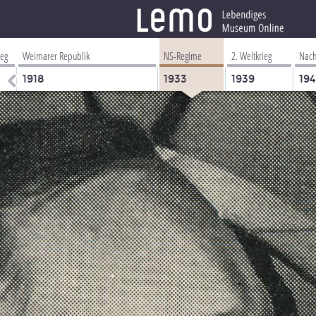
ieg
Weimarer Republik
NS-Regime
2. Weltkrieg
Nach
1918
1933
1939
19