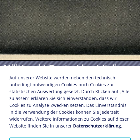
Militärpakt Deutschland-Italien
Auf unserer Website werden neben den technisch
unbedingt notwendigen Cookies noch Cookies zur
Postkarte mit Porträts zum "Stahlpakt"
statistischen Auswertung gesetzt. Durch Klicken auf „Alle
zulassen“ erklären Sie sich einverstanden, dass wir
oben: Benito Mussolini, Adolf Hitler
Cookies zu Analyse-Zwecken setzen. Das Einverständnis
unten: Joachim von Ribbentrop, Galeazzo Ciano
in die Verwendung der Cookies können Sie jederzeit
Conte di Cortelazzo
widerrufen. Weitere Informationen zu Cookies auf dieser
22. Mai 1939
Website finden Sie in unserer
Datenschutzerklärung
.
14,9 x 10,6 cm
Bildnachweis: Deutsches Historisches Museum,