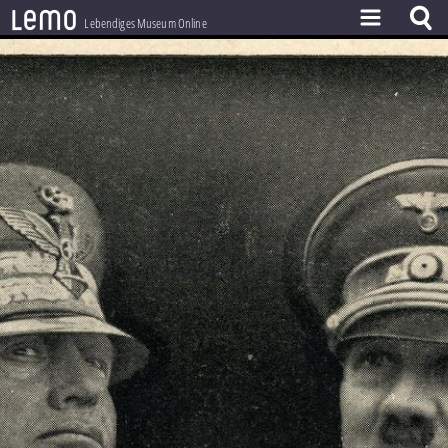
l
e
m
o
Lebendiges Museum Online
ZEITSTRAHL
THEMEN
ZEITZEUGEN
BESTAND
LERNEN
PROJEKT