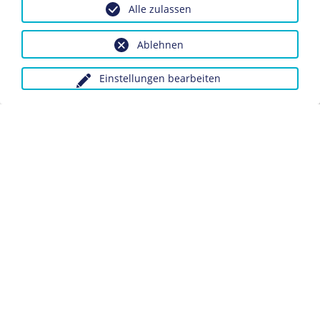
Alle zulassen
Berlin
Inv.-Nr.: F 69/1702
Ablehnen
Dieses Objekt ist eingebunden in folgende LeMO-
Einstellungen bearbeiten
Seiten:
Der Stahlpakt
Biografie Ciano Conte di Cortelazzo
Anfragen wegen Bildvorlagen bitte unter Angabe des
Verwendungszwecks an:
fotoservice@dhm.de
Schlagwörter:
Achse Berlin-Rom
Datenschutz
Kontakt
Impressum