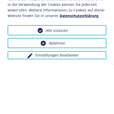
in die Verwendung der Cookies können Sie jederzeit
1930-1933
widerrufen. Weitere Informationen zu Cookies auf dieser
Website finden Sie in unserer
Datenschutzerklärung
.
Ciano ist Generalkonsul in Schanghai und
Geschäftsträger des italienischen Konsulats in Peking.
Alle zulassen
1930
Ablehnen
Herbst: Er heiratet Mussolinis Tochter Edda.
1933
Einstellungen bearbeiten
Nach seiner Rückkehr aus China wird Ciano Pressechef
Mussolinis. Ciano gilt als ehrgeizig.
1934
Er wird Leiter des Staatssekretariats für Presse und
Propaganda.
1935/36