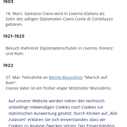
1903
18. März: Galeazzo Ciano wird in Livorno (Italien) als
Sohn des adligen Diplomaten Ciano Conte di Cortellazzo
geboren.
1921-1925
Besuch mehrerer Diplomatenschulen in Livorno, Florenz
und Rom.
1922
27. Mai: Teilnahme an
Benito Mussolinis
"Marsch auf
Rom".
Cianos Vater ist ein früher enger Mitstreiter Mussolinis.
1925-1930
Auf unserer Website werden neben den technisch
unbedingt notwendigen Cookies noch Cookies zur
Er tritt in den diplomatischen Dienst Italiens ein. Er
statistischen Auswertung gesetzt. Durch Klicken auf „Alle
arbeitet in Rio de Janeiro, Buenos Aires, Peking und am
zulassen“ erklären Sie sich einverstanden, dass wir
Vatikan.
Cookies zu Analyse-Zwecken setzen. Das Einverständnis