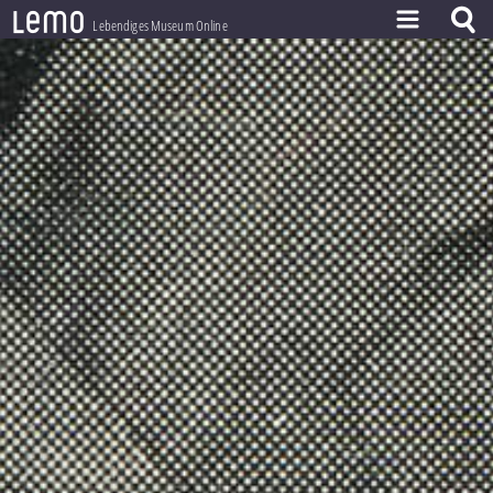
l
e
m
o
Lebendiges Museum Online
ZEITSTRAHL
THEMEN
ZEITZEUGEN
BESTAND
LERNEN
PROJEKT