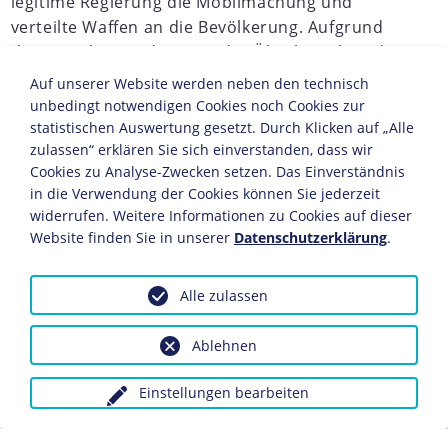
legitime Regierung die Mobilmachung und
verteilte Waffen an die Bevölkerung. Aufgrund
deren Widerstands sowie der Überlegenheit der
regierungstreuen spanischen Armeeverbände
Auf unserer Website werden neben den technisch
schien der Putsch bereits gescheitert, als
Adolf
unbedingt notwendigen Cookies noch Cookies zur
Hitler
am 25. Juli 1936 beschloss, dem
statistischen Auswertung gesetzt. Durch Klicken auf „Alle
zulassen“ erklären Sie sich einverstanden, dass wir
Hilfegesuch der Putschisten nachzukommen und
Cookies zu Analyse-Zwecken setzen. Das Einverständnis
sie militärisch zu unterstützen. Im Spanischen
in die Verwendung der Cookies können Sie jederzeit
Bürgerkrieg wurden erstmals seit Ende des
widerrufen. Weitere Informationen zu Cookies auf dieser
Ersten Weltkriegs
deutsche Soldaten im Ausland
Website finden Sie in unserer
Datenschutzerklärung
.
eingesetzt.
JAHRESCHRONIKEN
Alle zulassen
1932
1933
1934
1935
1936
1937
1938
1939
1
Ablehnen
Hitlers wichtigste Motivation für das deutsche
Eingreifen im Spanischen Bürgerkrieg war die Stärkung
Einstellungen bearbeiten
des Faschismus in Europa. Er fürchtete ein
sozialistisches oder kommunistisches Spanien, das sich