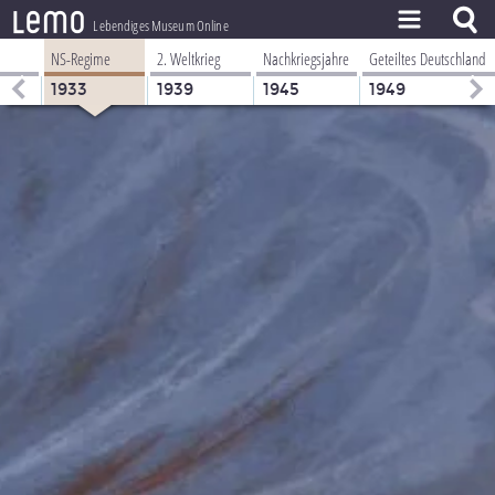
l
e
m
o
Lebendiges Museum Online
NS-Regime
2. Weltkrieg
Nachkriegsjahre
Geteiltes Deutschland
ZEITSTRAHL
1933
1939
1945
1949
THEMEN
ZEITZEUGEN
BESTAND
LERNEN
PROJEKT