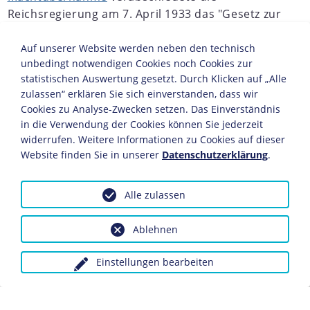
Reichsregierung am 7. April 1933 das "Gesetz zur
Wiederherstellung des Berufsbeamtentums".
Das Gesetz diente als Handhabe zur
Auf unserer Website werden neben den technisch
unbedingt notwendigen Cookies noch Cookies zur
Gleichschaltung
des öffentlichen Diensts und
statistischen Auswertung gesetzt. Durch Klicken auf „Alle
der Entlassung von Gegnern des NS-Regimes.
zulassen“ erklären Sie sich einverstanden, dass wir
Davon betroffen waren auch alle Beamten und
Cookies zu Analyse-Zwecken setzen. Das Einverständnis
Angestellten jüdischen Glaubens. Der in diesem
in die Verwendung der Cookies können Sie jederzeit
Gesetz erstmals ausformulierte
widerrufen. Weitere Informationen zu Cookies auf dieser
"Arierparagraph" (Paragraph 3) verbot die
Website finden Sie in unserer
Datenschutzerklärung
.
Beschäftigung von "Nichtariern" im öffentlichen
Dienst, die in den sofortigen Ruhestand zu
Alle zulassen
versetzen waren.
Ablehnen
JAHRESCHRONIKEN
Einstellungen bearbeiten
1932
1933
1934
1935
1936
1937
1938
1939
1