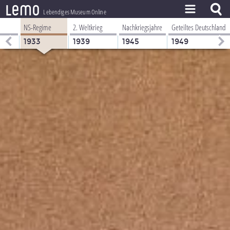
l
e
m
o
Lebendiges Museum Online
NS-Regime
2. Weltkrieg
Nachkriegsjahre
Geteiltes Deutschland
ZEITSTRAHL
1933
1939
1945
1949
THEMEN
ZEITZEUGEN
BESTAND
LERNEN
PROJEKT