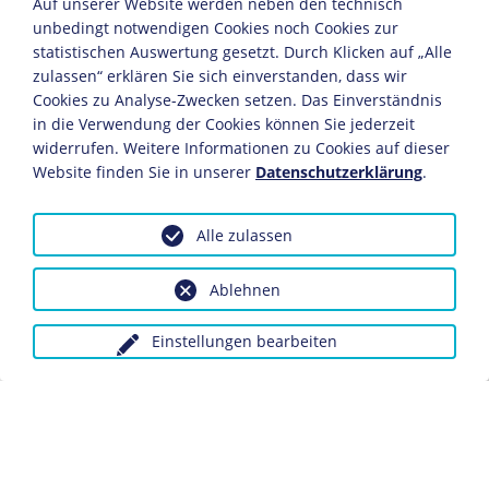
NS-Regimes für die Jugendlichen: Erziehung zur
Auf unserer Website werden neben den technisch
unbedingt notwendigen Cookies noch Cookies zur
Volksgemeinschaft, Aufopferungsbereitschaft,
statistischen Auswertung gesetzt. Durch Klicken auf „Alle
Wehrhaftigkeit und Vorrang von körperlicher
zulassen“ erklären Sie sich einverstanden, dass wir
Ertüchtigung gegenüber geistiger Bildung. Um
Cookies zu Analyse-Zwecken setzen. Das Einverständnis
auf die Jugendlichen im Sinne dieser
in die Verwendung der Cookies können Sie jederzeit
nationalsozialistischen Erziehungsideale
widerrufen. Weitere Informationen zu Cookies auf dieser
einzuwirken, bediente sich das NS-System vor
Website finden Sie in unserer
Datenschutzerklärung
.
allem der
Hitler-Jugend
(HJ), weniger des
traditionellen
Schulwesens
.
Alle zulassen
JAHRESCHRONIKEN
Ablehnen
1932
1933
1934
1935
1936
1937
1938
1939
1
Einstellungen bearbeiten
Trotz zahlreicher Eingriffe blieb die Schule auch nach
1933 eine staatliche Institution mit traditionsbewussten
Berufsbeamten und einer zentralen
Verwaltungsbürokratie. Demgegenüber war die HJ als
Jugendorganisation der
Nationalsozialistischen
Deutschen Arbeiterpartei
(NSDAP) viel besser geeignet,