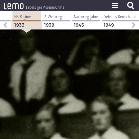
l
e
m
o
Lebendiges Museum Online
NS-Regime
2. Weltkrieg
Nachkriegsjahre
Geteiltes Deutschland
ZEITSTRAHL
1933
1939
1945
1949
THEMEN
ZEITZEUGEN
BESTAND
LERNEN
PROJEKT