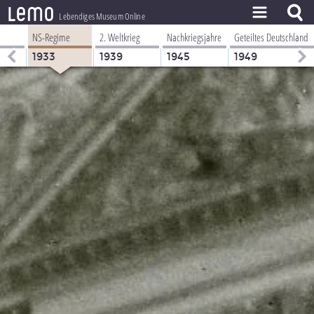
l
e
m
o
Lebendiges Museum Online
NS-Regime
2. Weltkrieg
Nachkriegsjahre
Geteiltes Deutschland
ZEITSTRAHL
1933
1939
1945
1949
THEMEN
ZEITZEUGEN
BESTAND
LERNEN
PROJEKT