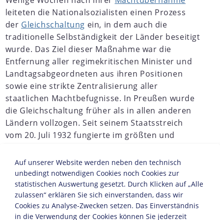
Wenige Wochen nach ihrer
Machtübernahme
leiteten die Nationalsozialisten einen Prozess
der
Gleichschaltung
ein, in dem auch die
traditionelle Selbständigkeit der Länder beseitigt
wurde. Das Ziel dieser Maßnahme war die
Entfernung aller regimekritischen Minister und
Landtagsabgeordneten aus ihren Positionen
sowie eine strikte Zentralisierung aller
staatlichen Machtbefugnisse. In Preußen wurde
die Gleichschaltung früher als in allen anderen
Ländern vollzogen. Seit seinem Staatsstreich
vom 20. Juli 1932 fungierte im größten und
bevölkerungsreichsten Land des Deutschen
Reichs
Franz von Papen
als Reichskommissar.
Auf unserer Website werden neben den technisch
Durch die Notverordnung "Zur Herstellung
unbedingt notwendigen Cookies noch Cookies zur
geordneter Regierungsverhältnisse in Preußen"
statistischen Auswertung gesetzt. Durch Klicken auf „Alle
zulassen“ erklären Sie sich einverstanden, dass wir
vom 6. Februar 1933 wurde der Landtag
Cookies zu Analyse-Zwecken setzen. Das Einverständnis
aufgelöst. Alle demokratischen
in die Verwendung der Cookies können Sie jederzeit