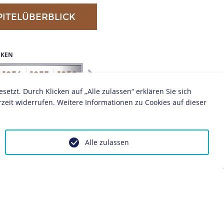
PITELÜBERBLICK
IKEN
1934
1935
1936
1937
1938
1939
1940
1941
zt. Durch Klicken auf „Alle zulassen“ erklären Sie sich
zeit widerrufen. Weitere Informationen zu Cookies auf dieser
Alle zulassen