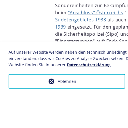
Sondereinheiten zur Bekämpfun
beim
"Anschluss" Österreichs
1
Sudetengebietes 1938
als auch
1939
eingesetzt. Für den geplan
die Sicherheitspolizei (Sipo) u
"Einsatzgruppen" auf; Ende Se
7
1918
1919
1920
1921
1922
1923
1924
1925
gegründeten
Reichssicherheit
Auf unserer Website werden neben den technisch unbedingt no
bildeten dessen eigentlichen K
einverstanden, dass wir Cookies zu Analyse-Zwecken setzen. D
Website finden Sie in unserer
Datenschutzerklärung
.
Beim
Überfall auf Polen
folgten die
Wehrmachtsverbänden und setzten di
Zertrümmerung Polens" als "willige V
Ablehnen
Angehörige des katholischen Kleru
Eingliederung der westpolnischen G
organisierten die "Einsatzgruppen" 
diesen Gebieten und pferchten sie 
Generalgouvernements zusammen.
Noch vor dem
Überfall auf die Sowj
Juristen kommandierten "Einsatzgru