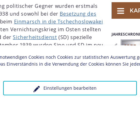
g politischer Gegner wurden erstmals
KA
938 und sowohl bei der
Besetzung des
 beim
Einmarsch in die Tschechoslowakei
ten Vernichtungskrieg im Osten stellten
JAHRESCHRON
nd der
Sicherheitsdienst
(SD) spezielle
ptember 1939 wurden Sipo und SD im neu
1926
1927
1928
1929
1930
1931
1932
1933
shauptamt
(RSHA) zusammengefasst und
twendigen Cookies noch Cookies zur statistischen Auswertung geset
ern.
as Einverständnis in die Verwendung der Cookies können Sie jeder
 "Einsatzgruppen" den vorrückenden
e von Adolf Hitler angeordnete "restlose
ollstrecker" um: Sie ermordeten Intellektuelle,
Einstellungen bearbeiten
s und Juden zu Tausenden. Um die
ebiete ins Deutsche Reich vorzubereiten,
die systematische Vertreibung der Juden aus
in den
Ghettos
des sogenannten
etunion
wurde den häufig von promovierten
ppen" die Aufgabe übertragen, "in eigener