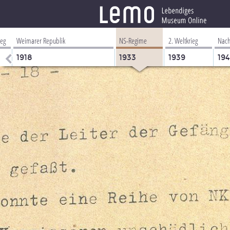
ieg
Weimarer Republik
NS-Regime
2. Weltkrieg
Nach
1918
1933
1939
19