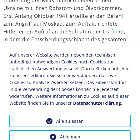
Eroberung der wirtschaftlich bedeutenden
Ukraine mit ihren Rohstoff- und Ölvorkommen.
Erst Anfang Oktober 1941 erteilte er den Befehl
zum Angriff auf Moskau. Zum Auftakt richtete
Hitler einen Aufruf an die Soldaten der
Ostfront
,
in dem die Entscheidungsschlacht des gesamten
Feldzugs angekündigt wurde. Nach der
Doppelschlacht bei
Wjasma und Brjansk
Auf unserer Website werden neben den technisch
unbedingt notwendigen Cookies noch Cookies zur
verhinderten jedoch Schneeregen und Schlamm
statistischen Auswertung gesetzt. Durch Klicken auf „Alle
einen schnellen Vormarsch auf die sowjetische
zulassen“ erklären Sie sich einverstanden, dass wir
Hauptstadt. Erst das Einsetzen von leichtem
Cookies zu Analyse-Zwecken setzen. Das Einverständnis
Dauerfrost und härterem Boden Anfang
in die Verwendung der Cookies können Sie jederzeit
November ermöglichte den motorisierten
widerrufen. Weitere Informationen zu Cookies auf dieser
Verbänden, ihren Angriff fortzusetzen.
Website finden Sie in unserer
Datenschutzerklärung
.
Alle zulassen
JAHRESCHRONIKEN
Ablehnen
1938
1939
1940
1941
1942
1943
1944
1945
1